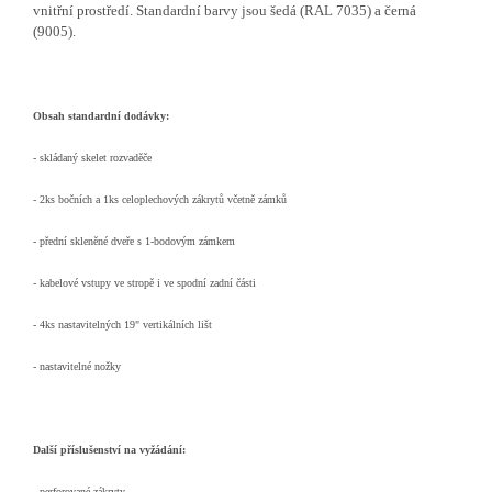
vnitřní prostředí. Standardní barvy jsou šedá (RAL 7035) a černá
(9005).
Obsah standardní dodávky:
- skládaný skelet rozvaděče
- 2ks bočních a 1ks celoplechových zákrytů včetně zámků
- přední skleněné dveře s 1-bodovým zámkem
- kabelové vstupy ve stropě i ve spodní zadní části
- 4ks nastavitelných 19" vertikálních lišt
- nastavitelné nožky
Další příslušenství na vyžádání:
- perforované zákryty