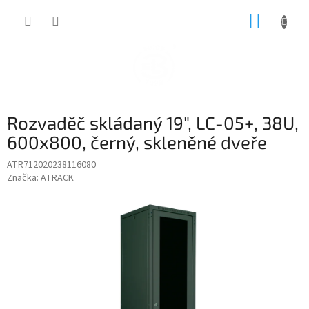
Přejít
NÁKUP
na
obsah
KOŠÍK
Rozvaděč skládaný 19", LC-05+, 38U,
600x800, černý, skleněné dveře
ATR712020238116080
Značka:
ATRACK