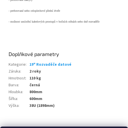
- perforované nebo celoplechové přední dveře
- možnost umístění kabelových prostupů v bočních stěnách nebo dně rozvaděče
Doplňkové parametry
Kategorie
:
19" Rozvaděče datové
Záruka
:
2 roky
Hmotnost
:
110 kg
Barva
:
černá
Hloubka
:
800mm
Šířka
:
600mm
Výška
:
38U (1898mm)
Z