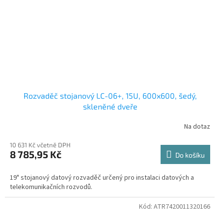
Rozvaděč stojanový LC-06+, 15U, 600x600, šedý,
skleněné dveře
Na dotaz
10 631 Kč včetně DPH
8 785,95 Kč
Do košíku
19" stojanový datový rozvaděč určený pro instalaci datových a
telekomunikačních rozvodů.
Kód:
ATR7420011320166