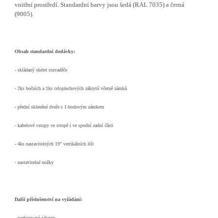
vnitřní prostředí. Standardní barvy jsou šedá (RAL 7035) a černá
(9005).
Obsah standardní dodávky:
- skládaný skelet rozvaděče
- 2ks bočních a 1ks celoplechových zákrytů včetně zámků
- přední skleněné dveře s 1-bodovým zámkem
- kabelové vstupy ve stropě i ve spodní zadní části
- 4ks nastavitelných 19" vertikálních lišt
- nastavitelné nožky
Další příslušenství na vyžádání:
- perforované zákryty