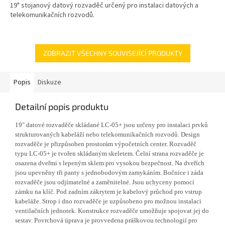
19" stojanový datový rozvaděč určený pro instalaci datových a
telekomunikačních rozvodů.
ZOBRAZIT VŠECHNY SOUVISEJÍCÍ PRODUKTY
Popis
Diskuze
Detailní popis produktu
19" datové rozvaděče skládané LC-05+ jsou určeny pro instalaci prvků
strukturovaných kabeláží nebo telekomunikačních rozvodů. Design
rozvaděče je přizpůsoben prostorám výpočetních center. Rozvaděč
typu LC-05+ je tvořen skládaným skeletem. Čelní strana rozvaděče je
osazena dveřmi s lepeným sklem pro vysokou bezpečnost. Na dveřích
jsou upevněny tři panty s jednobodovým zamykáním. Bočnice i záda
rozvaděče jsou odjímatelné a zaměnitelné. Jsou uchyceny pomocí
zámku na klíč. Pod zadním zákrytem je kabelový průchod pro vstrup
kabeláže. Strop i dno rozvaděče je uzpůsobeno pro možnou instalaci
ventilačních jednotek. Konstrukce rozvaděče umožňuje spojovat jej do
sestav. Povrchová úprava je provvedena práškovou technologií pro