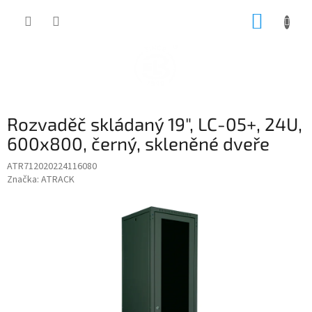
Přejít
NÁKUP
na
obsah
KOŠÍK
Rozvaděč skládaný 19", LC-05+, 24U,
600x800, černý, skleněné dveře
ATR712020224116080
Značka:
ATRACK