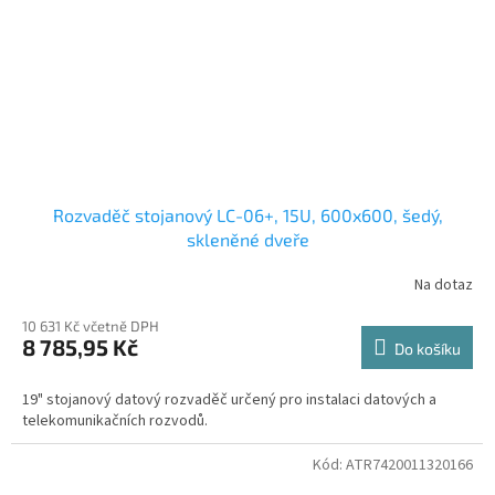
Rozvaděč stojanový LC-06+, 15U, 600x600, šedý,
skleněné dveře
Na dotaz
10 631 Kč včetně DPH
8 785,95 Kč
Do košíku
19" stojanový datový rozvaděč určený pro instalaci datových a
telekomunikačních rozvodů.
Kód:
ATR7420011320166