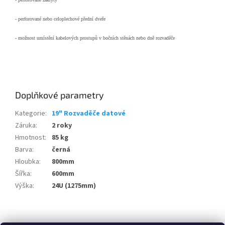
- perforované nebo celoplechové přední dveře
- možnost umístění kabelových prostupů v bočních stěnách nebo dně rozvaděče
Doplňkové parametry
Kategorie
:
19" Rozvaděče datové
Záruka
:
2 roky
Hmotnost
:
85 kg
Barva
:
černá
Hloubka
:
800mm
Šířka
:
600mm
Výška
:
24U (1275mm)
Z