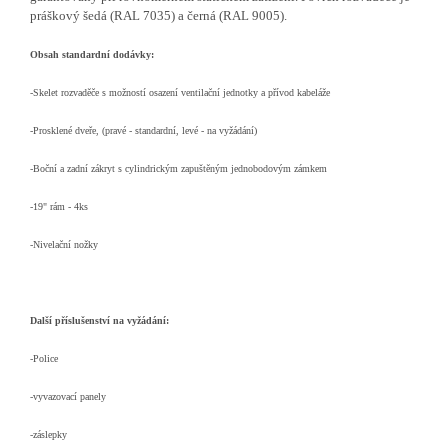
práškový šedá (RAL 7035) a černá (RAL 9005).
Obsah standardní dodávky:
-Skelet rozvaděče s možností osazení ventilační jednotky a přívod kabeláže
-Prosklené dveře, (pravé - standardní, levé - na vyžádání)
-Boční a zadní zákryt s cylindrickým zapuštěným jednobodovým zámkem
-19" rám - 4ks
-Nivelační nožky
Další příslušenství na vyžádání:
-Police
-vyvazovací panely
-záslepky