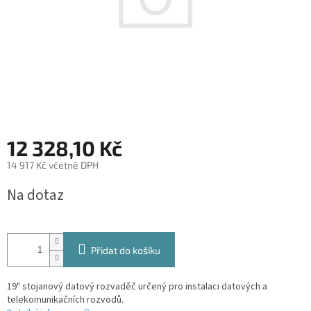
12 328,10 Kč
14 917 Kč včetně DPH
Měrná
Na dotaz
cena:
Přidat do košíku
19" stojanový datový rozvaděč určený pro instalaci datových a
telekomunikačních rozvodů.