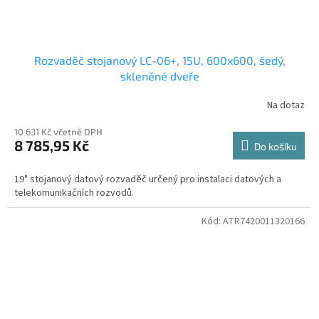
Rozvaděč stojanový LC-06+, 15U, 600x600, šedý,
skleněné dveře
Na dotaz
10 631 Kč včetně DPH
8 785,95 Kč
Do košíku
19" stojanový datový rozvaděč určený pro instalaci datových a
telekomunikačních rozvodů.
Kód:
ATR7420011320166