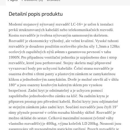
Detailní popis produktu
Moderní stojanový nýtovaný rozvaděč LC-16+ je určen k instalaci
prvků strukturovaných kabeláží nebo telekomunikačních rozvodů.
Kostra rozvaděče je tvořena nýtovaným samonosným skeletem.
Rozvaděč je ekonomicky výhodný, ale velmi kvalitní. Vysoké tuhosti
rozvaděče je dosaženo použitím ocelového plechu síly 1,3mm a 128ks
ocelových zapuštěných nýtů ø4mm s garantovou pevností v tahu
1990N. Pro případnou ventilační jednotku je uzpůsobeno dno i strop
rozvaděče, které jsou perforované. Stojny skeletu mají připravené
vyvazovací body pro uchycení kabeláže. Čelní strana rozvaděče je
osazena dveřmi s třemi panty a plastovým zámkem se zamykatelnou
klikou a jednobodovým zamykáním. Dveře je možné otevřít až v úhlu
180° a jsou osazeny kouřovým kaleným sklem pro vysokou
bezpečnost. Zadní kryt je odnímatelný a je uchycen pomocí
zapuštěného jednobodového zámku na klíč. Na zadním krytu je
připraven prostup pro přivedení kabelů. Boční kryty jsou odjímatelné
se stejným zámkem jako zadní kryt. Součástí rozvaděče jsou čtyři 19"
rámy plynule posuvné v celém rozsahu hloubky skříně. Rozvaděč je
možno skládat do sestav. Celková maximální nosnost (včetně váhy
vlastního rozvaděče) je 400kg, výjma koleček LD 200kg. Nosnosti jsou
garantovány při rovnoměrném statickém zatížení. Povrch rozvaděče je