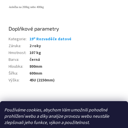
-kolečka na 200kg nebo 400kg
Doplňkové parametry
Kategorie
:
19" Rozvaděče datové
Záruka
:
2 roky
Hmotnost
:
107 kg
Barva
:
černá
Hloubka
:
800mm
Šířka
:
600mm
Výška
:
45U (2150mm)
Z
á
Zboží.cz
p
Používáme cookies, abychom Vám umožnili pohodlné
a
prohlížení webu a díky analýze provozu webu neustále
t
zlepšovali jeho funkce, výkon a použitelnost.