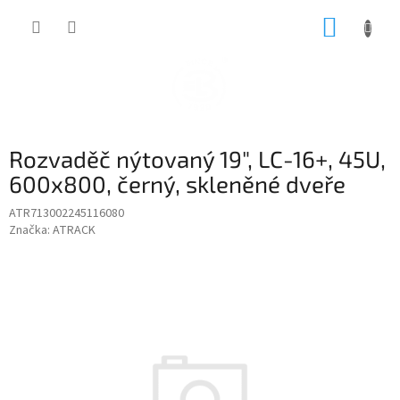
Přejít
NÁKUP
na
obsah
KOŠÍK
Rozvaděč nýtovaný 19", LC-16+, 45U,
600x800, černý, skleněné dveře
ATR713002245116080
Značka:
ATRACK