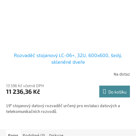
Rozvaděč stojanový LC-06+, 32U, 600x600, šedý,
skleněné dveře
Na dotaz
13 596 Kč včetně DPH
11 236,36 Kč
Do košíku
19" stojanový datový rozvaděč určený pro instalaci datových a
telekomunikačních rozvodů.
Popis
Podobné (3)
Diskuze