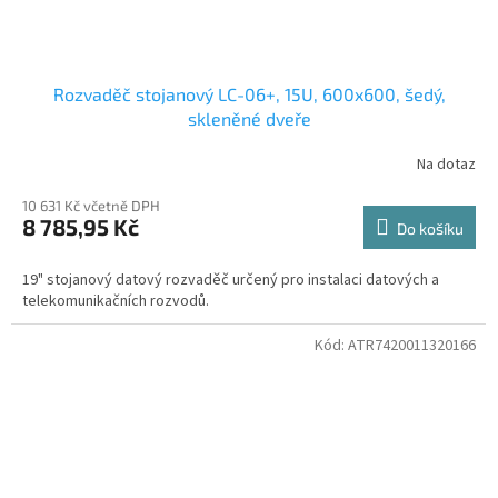
Rozvaděč stojanový LC-06+, 15U, 600x600, šedý,
skleněné dveře
Na dotaz
10 631 Kč včetně DPH
8 785,95 Kč
Do košíku
19" stojanový datový rozvaděč určený pro instalaci datových a
telekomunikačních rozvodů.
Kód:
ATR7420011320166