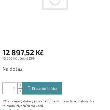
12 897,52 Kč
15 606 Kč včetně DPH
Měrná
Na dotaz
cena:
Přidat do košíku
19" stojanový datový rozvaděč určený pro instalaci datových a
telekomunikačních rozvodů.