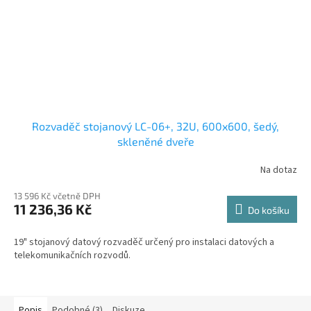
Rozvaděč stojanový LC-06+, 32U, 600x600, šedý,
skleněné dveře
Na dotaz
13 596 Kč včetně DPH
11 236,36 Kč
Do košíku
19" stojanový datový rozvaděč určený pro instalaci datových a
telekomunikačních rozvodů.
Popis
Podobné (3)
Diskuze