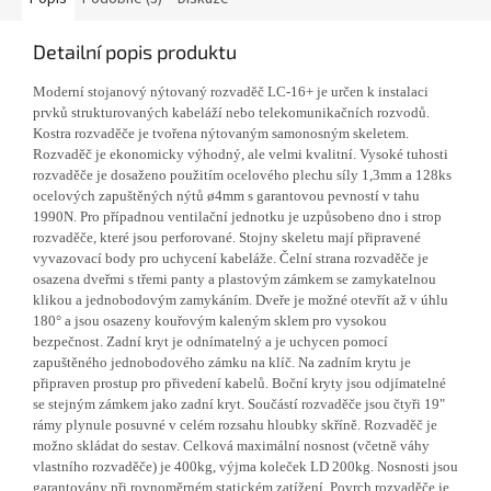
Detailní popis produktu
Moderní stojanový nýtovaný rozvaděč LC-16+ je určen k instalaci
prvků strukturovaných kabeláží nebo telekomunikačních rozvodů.
Kostra rozvaděče je tvořena nýtovaným samonosným skeletem.
Rozvaděč je ekonomicky výhodný, ale velmi kvalitní. Vysoké tuhosti
rozvaděče je dosaženo použitím ocelového plechu síly 1,3mm a 128ks
ocelových zapuštěných nýtů ø4mm s garantovou pevností v tahu
1990N. Pro případnou ventilační jednotku je uzpůsobeno dno i strop
rozvaděče, které jsou perforované. Stojny skeletu mají připravené
vyvazovací body pro uchycení kabeláže. Čelní strana rozvaděče je
osazena dveřmi s třemi panty a plastovým zámkem se zamykatelnou
klikou a jednobodovým zamykáním. Dveře je možné otevřít až v úhlu
180° a jsou osazeny kouřovým kaleným sklem pro vysokou
bezpečnost. Zadní kryt je odnímatelný a je uchycen pomocí
zapuštěného jednobodového zámku na klíč. Na zadním krytu je
připraven prostup pro přivedení kabelů. Boční kryty jsou odjímatelné
se stejným zámkem jako zadní kryt. Součástí rozvaděče jsou čtyři 19"
rámy plynule posuvné v celém rozsahu hloubky skříně. Rozvaděč je
možno skládat do sestav. Celková maximální nosnost (včetně váhy
vlastního rozvaděče) je 400kg, výjma koleček LD 200kg. Nosnosti jsou
garantovány při rovnoměrném statickém zatížení. Povrch rozvaděče je