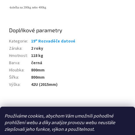
-kolečka na 200kg nebo 400kg
Doplňkové parametry
Kategorie
:
19" Rozvaděče datové
Záruka
:
2 roky
Hmotnost
:
118 kg
Barva
:
černá
Hloubka
:
800mm
Šířka
:
800mm
Výška
:
42U (2015mm)
Z
á
Zboží.cz
p
Používáme cookies, abychom Vám umožnili pohodlné
a
prohlížení webu a díky analýze provozu webu neustále
t
zlepšovali jeho funkce, výkon a použitelnost.