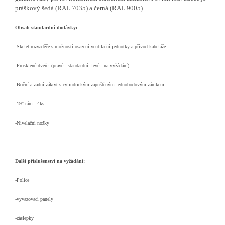
práškový šedá (RAL 7035) a černá (RAL 9005).
Obsah standardní dodávky:
-Skelet rozvaděče s možností osazení ventilační jednotky a přívod kabeláže
-Prosklené dveře, (pravé - standardní, levé - na vyžádání)
-Boční a zadní zákryt s cylindrickým zapuštěným jednobodovým zámkem
-19" rám - 4ks
-Nivelační nožky
Další příslušenství na vyžádání:
-Police
-vyvazovací panely
-záslepky