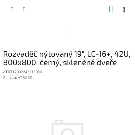
Přejít
NÁKUP
na
obsah
KOŠÍK
Rozvaděč nýtovaný 19", LC-16+, 42U,
800x800, černý, skleněné dveře
ATR712002242118080
Značka:
ATRACK