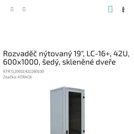
Přejít
NÁKUP
na
obsah
KOŠÍK
Rozvaděč nýtovaný 19", LC-16+, 42U,
600x1000, šedý, skleněné dveře
ATR7120021421160100
Značka:
ATRACK