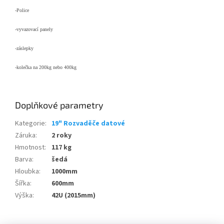
-Police
-vyvazovací panely
-záslepky
-kolečka na 200kg nebo 400kg
Doplňkové parametry
Kategorie
:
19" Rozvaděče datové
Záruka
:
2 roky
Hmotnost
:
117 kg
Barva
:
šedá
Hloubka
:
1000mm
Šířka
:
600mm
Výška
:
42U (2015mm)