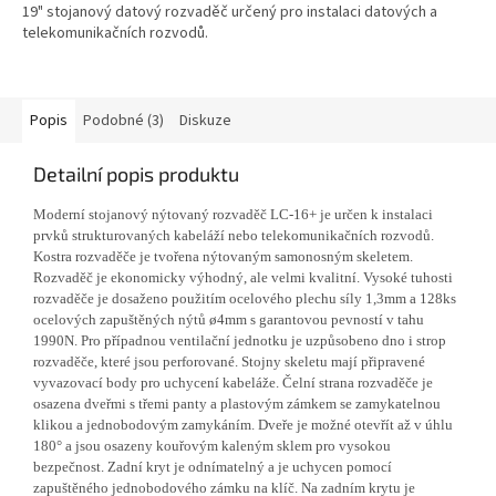
19" stojanový datový rozvaděč určený pro instalaci datových a
telekomunikačních rozvodů.
Popis
Podobné (3)
Diskuze
Detailní popis produktu
Moderní stojanový nýtovaný rozvaděč LC-16+ je určen k instalaci
prvků strukturovaných kabeláží nebo telekomunikačních rozvodů.
Kostra rozvaděče je tvořena nýtovaným samonosným skeletem.
Rozvaděč je ekonomicky výhodný, ale velmi kvalitní. Vysoké tuhosti
rozvaděče je dosaženo použitím ocelového plechu síly 1,3mm a 128ks
ocelových zapuštěných nýtů ø4mm s garantovou pevností v tahu
1990N. Pro případnou ventilační jednotku je uzpůsobeno dno i strop
rozvaděče, které jsou perforované. Stojny skeletu mají připravené
vyvazovací body pro uchycení kabeláže. Čelní strana rozvaděče je
osazena dveřmi s třemi panty a plastovým zámkem se zamykatelnou
klikou a jednobodovým zamykáním. Dveře je možné otevřít až v úhlu
180° a jsou osazeny kouřovým kaleným sklem pro vysokou
bezpečnost. Zadní kryt je odnímatelný a je uchycen pomocí
zapuštěného jednobodového zámku na klíč. Na zadním krytu je