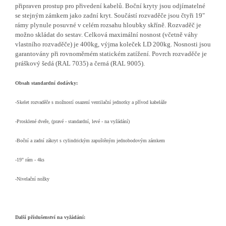
připraven prostup pro přivedení kabelů. Boční kryty jsou odjímatelné
se stejným zámkem jako zadní kryt. Součástí rozvaděče jsou čtyři 19"
rámy plynule posuvné v celém rozsahu hloubky skříně. Rozvaděč je
možno skládat do sestav. Celková maximální nosnost (včetně váhy
vlastního rozvaděče) je 400kg, výjma koleček LD 200kg. Nosnosti jsou
garantovány při rovnoměrném statickém zatížení. Povrch rozvaděče je
práškový šedá (RAL 7035) a černá (RAL 9005).
Obsah standardní dodávky:
-Skelet rozvaděče s možností osazení ventilační jednotky a přívod kabeláže
-Prosklené dveře, (pravé - standardní, levé - na vyžádání)
-Boční a zadní zákryt s cylindrickým zapuštěným jednobodovým zámkem
-19" rám - 4ks
-Nivelační nožky
Další příslušenství na vyžádání: