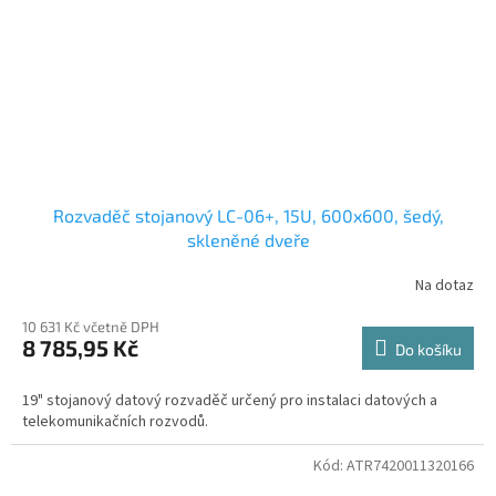
Rozvaděč stojanový LC-06+, 15U, 600x600, šedý,
skleněné dveře
Na dotaz
10 631 Kč včetně DPH
8 785,95 Kč
Do košíku
19" stojanový datový rozvaděč určený pro instalaci datových a
telekomunikačních rozvodů.
Kód:
ATR7420011320166