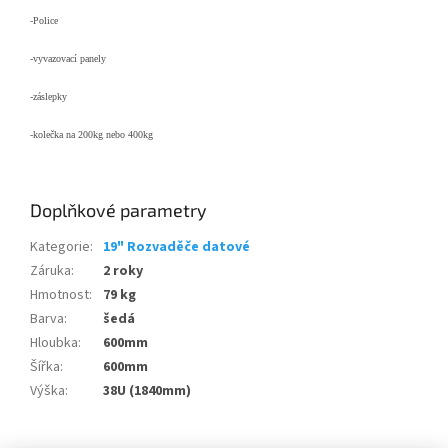
-Police
-vyvazovací panely
-záslepky
-kolečka na 200kg nebo 400kg
Doplňkové parametry
Kategorie
:
19" Rozvaděče datové
Záruka
:
2 roky
Hmotnost
:
79 kg
Barva
:
šedá
Hloubka
:
600mm
Šířka
:
600mm
Výška
:
38U (1840mm)