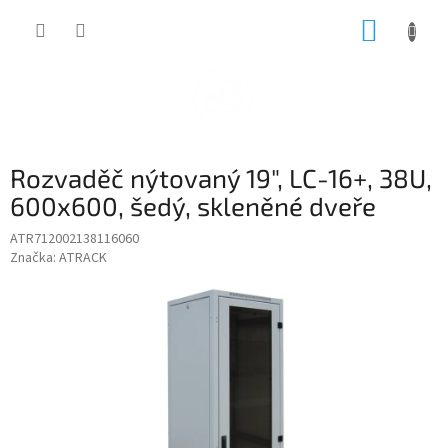
Přejít
NÁKUP
na
obsah
KOŠÍK
Rozvaděč nýtovaný 19", LC-16+, 38U,
600x600, šedý, skleněné dveře
ATR712002138116060
Značka:
ATRACK