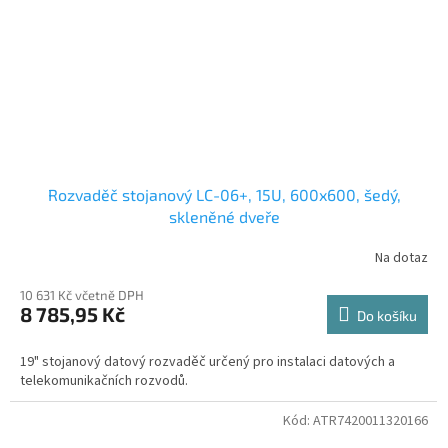
Rozvaděč stojanový LC-06+, 15U, 600x600, šedý,
skleněné dveře
Na dotaz
10 631 Kč včetně DPH
8 785,95 Kč
Do košíku
19" stojanový datový rozvaděč určený pro instalaci datových a
telekomunikačních rozvodů.
Kód:
ATR7420011320166