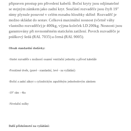
připraven prostup pro přivedení kabelů. Boční kryty jsou odjímatelné
se stejným zámkem jako zadní kryt. Součástí rozvaděče jsou čtyři 19"
rámy plynule posuvné v celém rozsahu hloubky skříně. Rozvaděč je
možno skládat do sestav. Celková maximální nosnost (včetně váhy
vlastního rozvaděče) je 400kg, výjma koleček LD 200kg. Nosnosti jsou
garantovány při rovnoměrném statickém zatížení. Povrch rozvaděče je
práškový šedá (RAL 7035) a černá (RAL 9005).
Obsah standardní dodávky:
-Skelet rozvaděče s možností osazení ventilační jednotky a přívod kabeláže
-Prosklené dveře, (pravé - standardní, levé - na vyžádání)
-Boční a zadní zákryt s cylindrickým zapuštěným jednobodovým zámkem
-19" rám - 4ks
-Nivelační nožky
Další příslušenství na vyžádání: