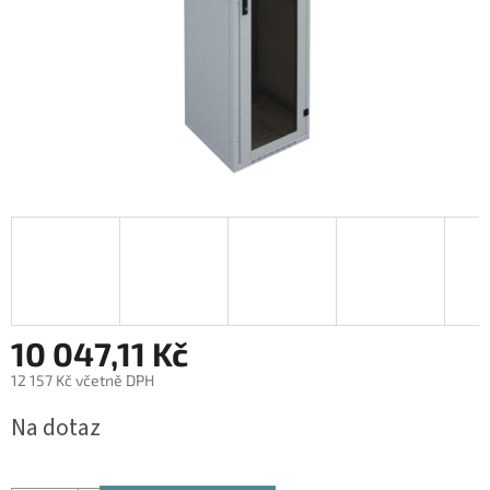
10 047,11 Kč
12 157 Kč včetně DPH
Měrná
Na dotaz
cena: