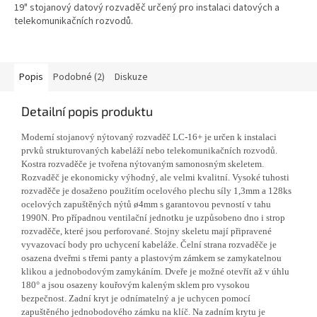
19" stojanový datový rozvaděč určený pro instalaci datových a
telekomunikačních rozvodů.
Popis
Podobné (2)
Diskuze
Detailní popis produktu
Moderní stojanový nýtovaný rozvaděč LC-16+ je určen k instalaci
prvků strukturovaných kabeláží nebo telekomunikačních rozvodů.
Kostra rozvaděče je tvořena nýtovaným samonosným skeletem.
Rozvaděč je ekonomicky výhodný, ale velmi kvalitní. Vysoké tuhosti
rozvaděče je dosaženo použitím ocelového plechu síly 1,3mm a 128ks
ocelových zapuštěných nýtů ø4mm s garantovou pevností v tahu
1990N. Pro případnou ventilační jednotku je uzpůsobeno dno i strop
rozvaděče, které jsou perforované. Stojny skeletu mají připravené
vyvazovací body pro uchycení kabeláže. Čelní strana rozvaděče je
osazena dveřmi s třemi panty a plastovým zámkem se zamykatelnou
klikou a jednobodovým zamykáním. Dveře je možné otevřít až v úhlu
180° a jsou osazeny kouřovým kaleným sklem pro vysokou
bezpečnost. Zadní kryt je odnímatelný a je uchycen pomocí
zapuštěného jednobodového zámku na klíč. Na zadním krytu je