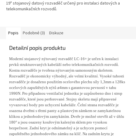
19" stojanový datový rozvaděč určený pro instalaci datových a
telekomunikačních rozvodů.
Popis
Podobné (3)
Diskuze
Detailní popis produktu
Moderní stojanový nýtovaný rozvaděč LC-16+ je určen k instalaci
prvků strukturovaných kabeláží nebo telekomunikačních rozvodů.
Kostra rozvaděče je tvořena nýtovaným samonosným skeletem.
Rozvaděč je ekonomicky výhodný, ale velmi kvalitní. Vysoké tuhosti
rozvaděče je dosaženo použitím ocelového plechu síly 1,3mm a 128ks
ocelových zapuštěných nýtů ø4mm s garantovou pevností v tahu
1990N. Pro případnou ventilační jednotku je uzpůsobeno dno i strop
rozvaděče, které jsou perforované. Stojny skeletu mají připravené
vyvazovací body pro uchycení kabeláže. Čelní strana rozvaděče je
osazena dveřmi s třemi panty a plastovým zámkem se zamykatelnou
klikou a jednobodovým zamykáním. Dveře je možné otevřít až v úhlu
180° a jsou osazeny kouřovým kaleným sklem pro vysokou
bezpečnost. Zadní kryt je odnímatelný a je uchycen pomocí
zapuštěného jednobodového zámku na klíč. Na zadním krytu je