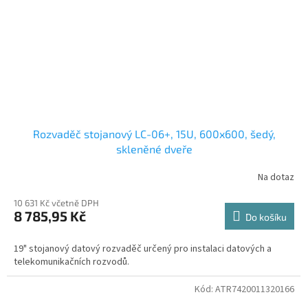
Rozvaděč stojanový LC-06+, 15U, 600x600, šedý,
skleněné dveře
Na dotaz
10 631 Kč včetně DPH
8 785,95 Kč
Do košíku
19" stojanový datový rozvaděč určený pro instalaci datových a
telekomunikačních rozvodů.
Kód:
ATR7420011320166