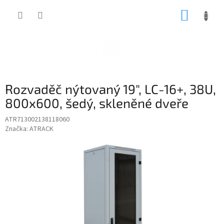
Přejít
NÁKUP
na
obsah
KOŠÍK
Rozvaděč nýtovaný 19", LC-16+, 38U,
800x600, šedý, skleněné dveře
ATR713002138118060
Značka:
ATRACK