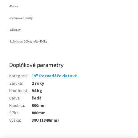
-Police
-vyvazovací panely
-záslepky
-kolečka na 200kg nebo 400kg
Doplňkové parametry
Kategorie
:
19" Rozvaděče datové
Záruka
:
2 roky
Hmotnost
:
94 kg
Barva
:
šedá
Hloubka
:
600mm
Šířka
:
800mm
Výška
:
38U (1840mm)