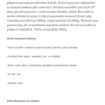
připraven prostup pro přivedení kabelů. Boční kryty jsou odjímatelné
se stejným zámkem jako zadní kryt. Součástí rozvaděče jsou čtyři 19"
rámy plynule posuvné v celém rozsahu hloubky skříně. Rozvaděč je
možno skládat do sestav. Celková maximální nosnost (včetně váhy
vlastního rozvaděče) je 400kg, výjma koleček LD 200kg. Nosnosti jsou
garantovány při rovnoměrném statickém zatížení. Povrch rozvaděče je
práškový šedá (RAL 7035) a černá (RAL 9005).
Obsah standardní dodávky:
-Skelet rozvaděče s možností osazení ventilační jednotky a přívod kabeláže
-Prosklené dveře, (pravé - standardní, levé - na vyžádání)
-Boční a zadní zákryt s cylindrickým zapuštěným jednobodovým zámkem
-19" rám - 4ks
-Nivelační nožky
Další příslušenství na vyžádání: