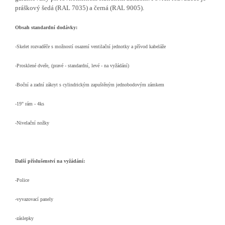
práškový šedá (RAL 7035) a černá (RAL 9005).
Obsah standardní dodávky:
-Skelet rozvaděče s možností osazení ventilační jednotky a přívod kabeláže
-Prosklené dveře, (pravé - standardní, levé - na vyžádání)
-Boční a zadní zákryt s cylindrickým zapuštěným jednobodovým zámkem
-19" rám - 4ks
-Nivelační nožky
Další příslušenství na vyžádání:
-Police
-vyvazovací panely
-záslepky