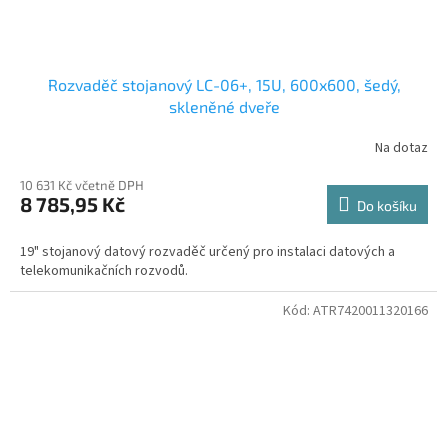
Rozvaděč stojanový LC-06+, 15U, 600x600, šedý,
skleněné dveře
Na dotaz
10 631 Kč včetně DPH
8 785,95 Kč
Do košíku
19" stojanový datový rozvaděč určený pro instalaci datových a
telekomunikačních rozvodů.
Kód:
ATR7420011320166