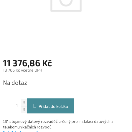
11 376,86 Kč
13 766 Kč včetně DPH
Měrná
Na dotaz
cena:
Přidat do košíku
19" stojanový datový rozvaděč určený pro instalaci datových a
telekomunikačních rozvodů.