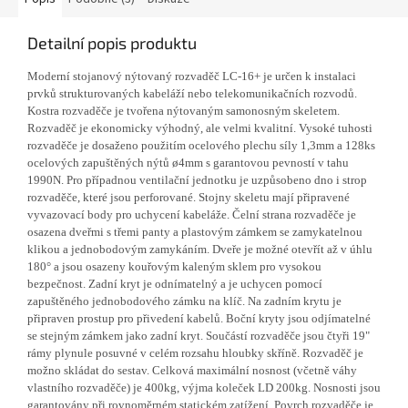
Detailní popis produktu
Moderní stojanový nýtovaný rozvaděč LC-16+ je určen k instalaci
prvků strukturovaných kabeláží nebo telekomunikačních rozvodů.
Kostra rozvaděče je tvořena nýtovaným samonosným skeletem.
Rozvaděč je ekonomicky výhodný, ale velmi kvalitní. Vysoké tuhosti
rozvaděče je dosaženo použitím ocelového plechu síly 1,3mm a 128ks
ocelových zapuštěných nýtů ø4mm s garantovou pevností v tahu
1990N. Pro případnou ventilační jednotku je uzpůsobeno dno i strop
rozvaděče, které jsou perforované. Stojny skeletu mají připravené
vyvazovací body pro uchycení kabeláže. Čelní strana rozvaděče je
osazena dveřmi s třemi panty a plastovým zámkem se zamykatelnou
klikou a jednobodovým zamykáním. Dveře je možné otevřít až v úhlu
180° a jsou osazeny kouřovým kaleným sklem pro vysokou
bezpečnost. Zadní kryt je odnímatelný a je uchycen pomocí
zapuštěného jednobodového zámku na klíč. Na zadním krytu je
připraven prostup pro přivedení kabelů. Boční kryty jsou odjímatelné
se stejným zámkem jako zadní kryt. Součástí rozvaděče jsou čtyři 19"
rámy plynule posuvné v celém rozsahu hloubky skříně. Rozvaděč je
možno skládat do sestav. Celková maximální nosnost (včetně váhy
vlastního rozvaděče) je 400kg, výjma koleček LD 200kg. Nosnosti jsou
garantovány při rovnoměrném statickém zatížení. Povrch rozvaděče je