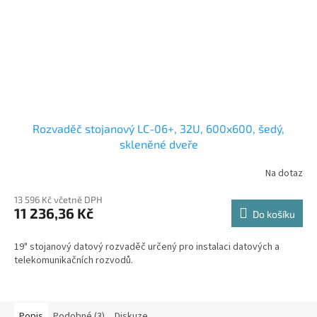
Rozvaděč stojanový LC-06+, 32U, 600x600, šedý,
skleněné dveře
Na dotaz
13 596 Kč včetně DPH
11 236,36 Kč
Do košíku
19" stojanový datový rozvaděč určený pro instalaci datových a
telekomunikačních rozvodů.
Popis
Podobné (3)
Diskuze