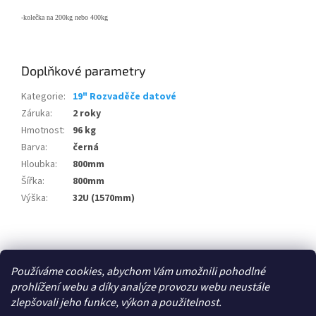
-kolečka na 200kg nebo 400kg
Doplňkové parametry
Kategorie
:
19" Rozvaděče datové
Záruka
:
2 roky
Hmotnost
:
96 kg
Barva
:
černá
Hloubka
:
800mm
Šířka
:
800mm
Výška
:
32U (1570mm)
Z
á
Zboží.cz
p
Používáme cookies, abychom Vám umožnili pohodlné
a
prohlížení webu a díky analýze provozu webu neustále
t
zlepšovali jeho funkce, výkon a použitelnost.