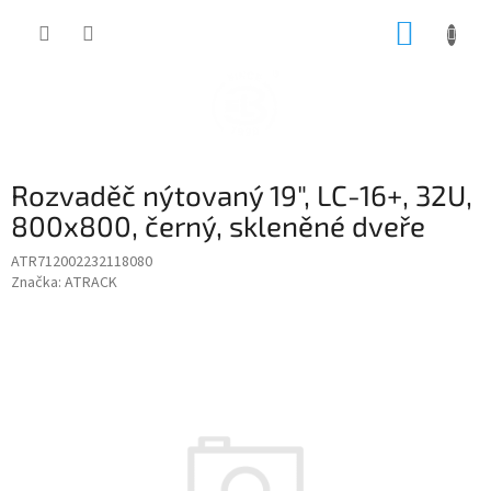
Přejít
NÁKUP
na
obsah
KOŠÍK
Rozvaděč nýtovaný 19", LC-16+, 32U,
800x800, černý, skleněné dveře
ATR712002232118080
Značka:
ATRACK