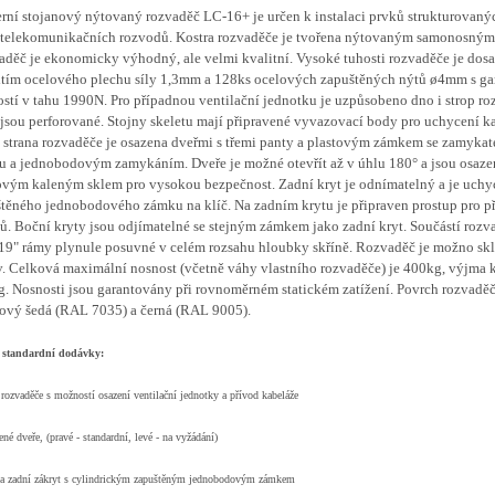
ní stojanový nýtovaný rozvaděč LC-16+ je určen k instalaci prvků strukturovaný
telekomunikačních rozvodů. Kostra rozvaděče je tvořena nýtovaným samonosným
děč je ekonomicky výhodný, ale velmi kvalitní. Vysoké tuhosti rozvaděče je dos
tím ocelového plechu síly 1,3mm a 128ks ocelových zapuštěných nýtů ø4mm s g
stí v tahu 1990N. Pro případnou ventilační jednotku je uzpůsobeno dno i strop ro
 jsou perforované. Stojny skeletu mají připravené vyvazovací body pro uchycení k
 strana rozvaděče je osazena dveřmi s třemi panty a plastovým zámkem se zamyka
u a jednobodovým zamykáním. Dveře je možné otevřít až v úhlu 180° a jsou osaz
vým kaleným sklem pro vysokou bezpečnost. Zadní kryt je odnímatelný a je uch
těného jednobodového zámku na klíč. Na zadním krytu je připraven prostup pro p
ů. Boční kryty jsou odjímatelné se stejným zámkem jako zadní kryt. Součástí rozv
 19" rámy plynule posuvné v celém rozsahu hloubky skříně. Rozvaděč je možno sk
v. Celková maximální nosnost (včetně váhy vlastního rozvaděče) je 400kg, výjma
. Nosnosti jsou garantovány při rovnoměrném statickém zatížení. Povrch rozvaděč
ový šedá (RAL 7035) a černá (RAL 9005).
standardní dodávky:
 rozvaděče s možností osazení ventilační jednotky a přívod kabeláže
ené dveře, (pravé - standardní, levé - na vyžádání)
 a zadní zákryt s cylindrickým zapuštěným jednobodovým zámkem