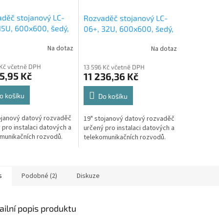
děč stojanový LC-
Rozvaděč stojanový LC-
15U, 600x600, šedý,
06+, 32U, 600x600, šedý,
ěné dveře
skleněné dveře
Na dotaz
Na dotaz
 Kč včetně DPH
13 596 Kč včetně DPH
5,95 Kč
11 236,36 Kč
o košíku
Do košíku
ojanový datový rozvaděč
19" stojanový datový rozvaděč
 pro instalaci datových a
určený pro instalaci datových a
munikačních rozvodů.
telekomunikačních rozvodů.
s
Podobné (2)
Diskuze
ailní popis produktu