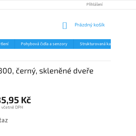
Přihlášení
NÁKUPNÍ
Prázdný košík
KOŠÍK
tlení
Pohybová čidla a senzory
Strukturovaná kabeláž
R
800, černý, skleněné dveře
85,95 Kč
č včetně DPH
taz