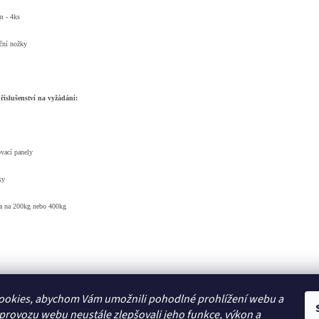
m - 4ks
ční nožky
příslušenství na vyžádání:
vací panely
ky
ka na 200kg nebo 400kg
ookies, abychom Vám umožnili pohodlné prohlížení webu a
Zboží.cz
 provozu webu neustále zlepšovali jeho funkce, výkon a