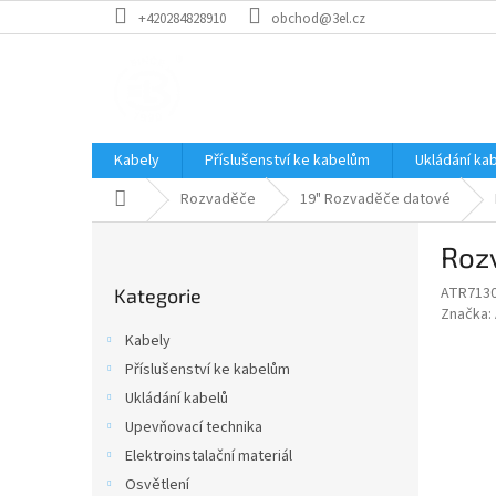
Přejít
+420284828910
obchod@3el.cz
na
obsah
Kabely
Příslušenství ke kabelům
Ukládání ka
Domů
Rozvaděče
19" Rozvaděče datové
P
Rozv
o
Přeskočit
s
ATR713
Kategorie
kategorie
t
Značka:
r
Kabely
a
Příslušenství ke kabelům
n
Ukládání kabelů
n
í
Upevňovací technika
p
Elektroinstalační materiál
a
Osvětlení