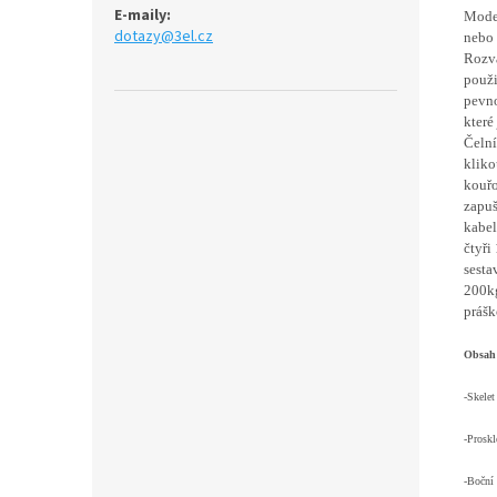
E-maily:
Moder
dotazy@3el.cz
nebo 
Rozva
použi
pevno
které
Čelní
kliko
kouřo
zapuš
kabel
čtyři
sesta
200kg
prášk
Obsah 
-Skelet
-Proskl
-Boční