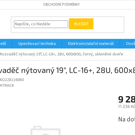
OBCHODNÍ PODMÍNKY
HLEDAT
belů
Upevňovací technika
Elektroinstalační materiál
Osvě
Rozvaděč nýtovaný 19", LC-16+, 28U, 600x800, černý, skleněné dveře
aděč nýtovaný 19", LC-16+, 28U, 600x
002228116080
ATRACK
9 2
11 236 K
Měrná
Na do
cena: