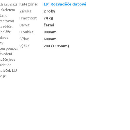
Kategorie
:
19" Rozvaděče datové
ch kabeláží
 skeletem.
Záruka
:
2 roky
aženo
Hmotnost
:
74 kg
arantovou
Barva
:
černá
zvaděče,
Hloubka
:
800mm
abeláže.
telnou
Šířka
:
600mm
eny
Výška
:
28U (1395mm)
ycen pomocí
řivedení
aděče jsou
ládat do
 koleček LD
e je