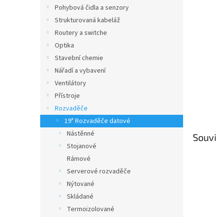
n
Pohybová čidla a senzory
e
Strukturovaná kabeláž
l
Routery a switche
Optika
Stavební chemie
Nářadí a vybavení
Ventilátory
Přístroje
Rozvaděče
19" Rozvaděče datové
Nástěnné
Souvi
Stojanové
Rámové
Serverové rozvaděče
Nýtované
Skládané
Termoizolované