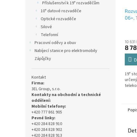
Příslušenství k 19" rozvaděčům
10" datové rozvaděče
Rozva
06+, 
Optické rozvaděče
sklen
Silové
Telefonní
10 631
Pracovní oděvy a obuv
8 78
Nabíjecí stanice pro elektromobily
Zápůjčky
D
19" st
Kontakt
určený
Firma:
teleko
3EL Group, s.r.o.
Kontakty na obchodní a technické
oddělení:
Mobilní telefony:
Popi
+420 777 861 905
Pevné linky:
+420 284 828 910
+420 284 828 902
Det
+420 284 828 913