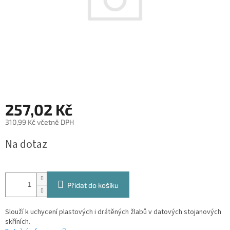
257,02 Kč
310,99 Kč včetně DPH
Měrná
Na dotaz
cena:
Přidat do košíku
Slouží k uchycení plastových i drátěných žlabů v datových stojanových
skříních.