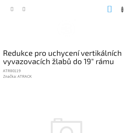
Přejít
NÁKUP
na
obsah
KOŠÍK
Redukce pro uchycení vertikálních
vyvazovacích žlabů do 19" rámu
ATR80119
Značka:
ATRACK