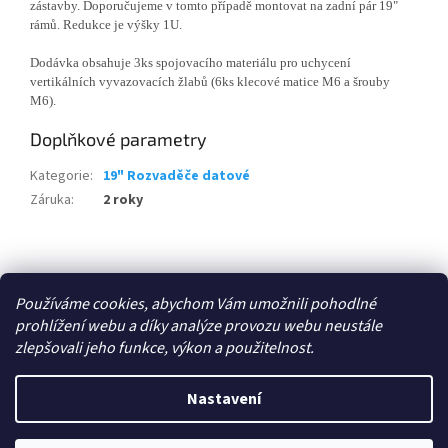
zástavby. Doporučujeme v tomto případě montovat na zadní pár 19"
rámů. Redukce je výšky 1U.
Dodávka obsahuje 3ks spojovacího materiálu pro uchycení
vertikálních vyvazovacích žlabů (6ks klecové matice M6 a šrouby
M6).
Doplňkové parametry
Kategorie
:
19" Rozvaděče datové
Záruka
:
2 roky
Z
á
Zboží.cz
p
Používáme cookies, abychom Vám umožnili pohodlné
a
prohlížení webu a díky analýze provozu webu neustále
t
zlepšovali jeho funkce, výkon a použitelnost.
í
Vytvořil Shoptet
Nastavení
Copyright 2026
E-shop - 3EL Group, s.r.o.
. Všechna práva