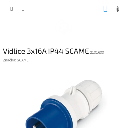
Přejít
NÁKUP
na
obsah
KOŠÍK
Vidlice 3x16A IP44 SCAME
2131633
Značka:
SCAME