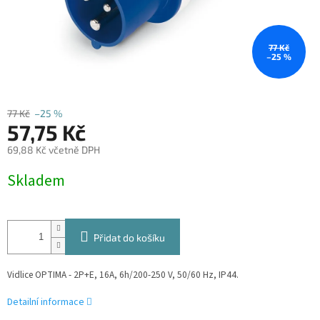
77 Kč
–25 %
77 Kč
–25 %
57,75 Kč
69,88 Kč včetně DPH
Měrná
Skladem
cena:
Přidat do košíku
Vidlice OPTIMA - 2P+E, 16A, 6h/200-250 V, 50/60 Hz, IP44.
Detailní informace