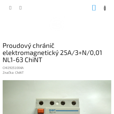
Přejít
NÁKUP
na
obsah
KOŠÍK
Proudový chránič
elektromagnetický 25A/3+N/0,01
NL1-63 ChiNT
CHI29251004A
Značka:
ChiNT