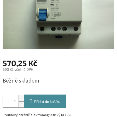
570,25 Kč
690 Kč včetně DPH
Měrná
Běžně skladem
cena:
Přidat do košíku
Proudový chránič elektromagnetický NL1-63