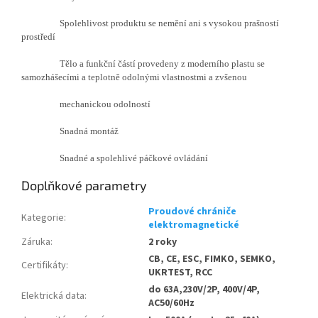
Spolehlivost produktu se nemění ani s vysokou prašností
prostředí
Tělo a funkční částí provedeny z moderního plastu se
samozhášecími a teplotně odolnými vlastnostmi a zvšenou
mechanickou odolností
Snadná montáž
Snadné a spolehlivé páčkové ovládání
Doplňkové parametry
Proudové chrániče
Kategorie
:
elektromagnetické
Záruka
:
2 roky
CB, CE, ESC, FIMKO, SEMKO,
Certifikáty
:
UKRTEST, RCC
do 63A,230V/2P, 400V/4P,
Elektrická data
:
AC50/60Hz