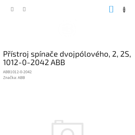
Přejít
NÁKUP
na
obsah
KOŠÍK
Přístroj spínače dvojpólového, 2, 2S,
1012-0-2042 ABB
ABB1012-0-2042
Značka:
ABB