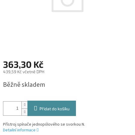
363,30 Kč
439,59 Kč včetně DPH
Měrná
Běžně skladem
cena:
Přidat do košíku
Přístroj spínače jednopólového se svorkou N.
Detailní informace