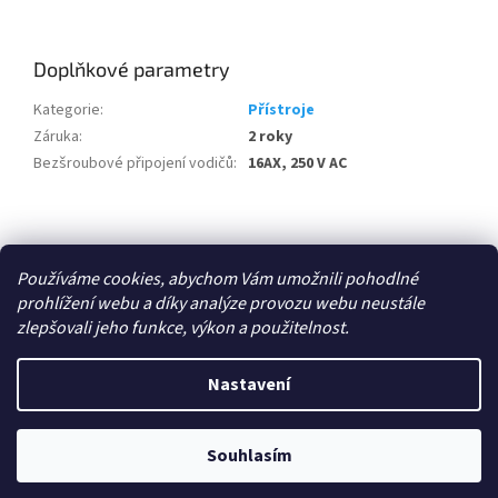
Doplňkové parametry
Kategorie
:
Přístroje
Záruka
:
2 roky
Bezšroubové připojení vodičů
:
16AX, 250 V AC
Z
á
Zboží.cz
p
Používáme cookies, abychom Vám umožnili pohodlné
a
prohlížení webu a díky analýze provozu webu neustále
t
zlepšovali jeho funkce, výkon a použitelnost.
í
Vytvořil Shoptet
Nastavení
Copyright 2026
E-shop - 3EL Group, s.r.o.
. Všechna práva
Souhlasím
vyhrazena.