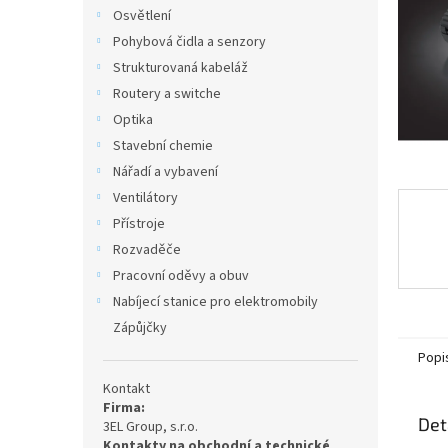
n
Osvětlení
e
Pohybová čidla a senzory
l
Strukturovaná kabeláž
Routery a switche
Optika
Stavební chemie
Nářadí a vybavení
Ventilátory
Přístroje
Rozvaděče
Pracovní oděvy a obuv
Nabíjecí stanice pro elektromobily
Zápůjčky
Popi
Kontakt
Firma:
Det
3EL Group, s.r.o.
Kontakty na obchodní a technické