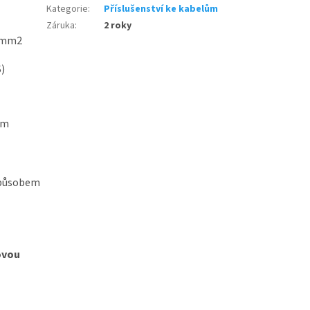
Kategorie
:
Příslušenství ke kabelům
Záruka
:
2 roky
10mm2
)
ém
způsobem
žovou