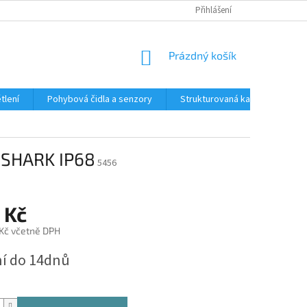
Přihlášení
NÁKUPNÍ
Prázdný košík
KOŠÍK
tlení
Pohybová čidla a senzory
Strukturovaná kabeláž
R
A SHARK IP68
5456
 Kč
 Kč včetně DPH
í do 14dnů