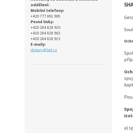
SHA
oddělení:
Mobilní telefony:
+420 777 861 905
Gelo
Pevné linky:
+420 284 828 910
Souč
+420 284 828 902
+420 284 828 913
Ochr
E-maily:
dotazy@3el.cz
Spol
příp
Och
spoj
kapk
Použ
Spoj
izol
a) s