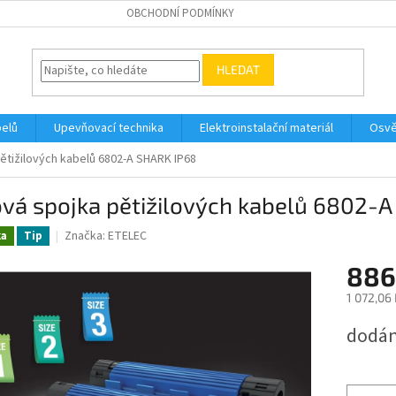
OBCHODNÍ PODMÍNKY
HLEDAT
belů
Upevňovací technika
Elektroinstalační materiál
Osvě
ětižilových kabelů 6802-A SHARK IP68
vá spojka pětižilových kabelů 6802-
Značka:
ETELEC
ka
Tip
886
1 072,06
Měrná
dodán
cena: