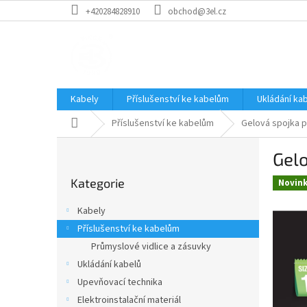
Přejít
+420284828910
obchod@3el.cz
na
obsah
Kabely
Příslušenství ke kabelům
Ukládání ka
Domů
Příslušenství ke kabelům
Gelová spojka p
P
Gelo
o
Přeskočit
s
Kategorie
kategorie
Novin
t
r
Kabely
a
Příslušenství ke kabelům
n
Průmyslové vidlice a zásuvky
n
í
Ukládání kabelů
p
Upevňovací technika
a
Elektroinstalační materiál