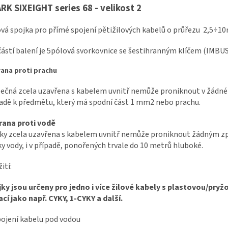
RK SIXEIGHT series 68 - velikost 2
vá spojka pro přímé spojení pětižilových kabelů o průřezu 2,5÷
ástí balení je 5pólová svorkovnice se šestihranným klíčem (IMBUS
ana proti prachu
ečná zcela uzavřena s kabelem uvnitř nemůže proniknout v žádn
adě k předmětu, který má spodní část 1 mm2 nebo prachu.
rana proti vodě
ky zcela uzavřena s kabelem uvnitř nemůže proniknout žádným 
y vody, i v případě, ponořených trvale do 10 metrů hluboké.
ití:
ky jsou určeny pro jedno i více žilové kabely s plastovou/pry
ací jako např. CYKY, 1-CYKY a další.
pojení kabelu pod vodou