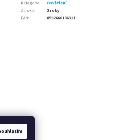
Kategorie
:
Osvětlení
Záruka
:
2 roky
EAN
:
8592660106311
Souhlasím