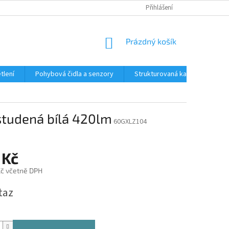
Přihlášení
NÁKUPNÍ
Prázdný košík
KOŠÍK
tlení
Pohybová čidla a senzory
Strukturovaná kabeláž
R
tudená bílá 420lm
60GXLZ104
 Kč
č včetně DPH
taz