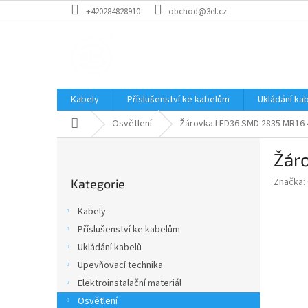
Přejít
+420284828910
obchod@3el.cz
na
obsah
Kabely
Příslušenství ke kabelům
Ukládání ka
Domů
Osvětlení
Žárovka LED36 SMD 2835 MR16 4
P
Žár
o
Přeskočit
s
Značka:
Kategorie
kategorie
t
r
Kabely
a
Příslušenství ke kabelům
n
Ukládání kabelů
n
í
Upevňovací technika
p
Elektroinstalační materiál
a
Osvětlení