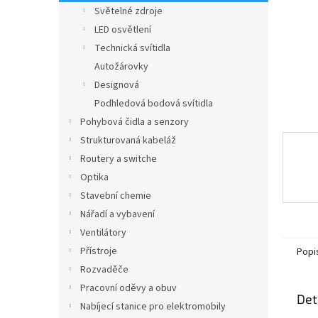
n
Světelné zdroje
e
LED osvětlení
l
Technická svítidla
Autožárovky
Designová
Podhledová bodová svítidla
Pohybová čidla a senzory
Strukturovaná kabeláž
Routery a switche
Optika
Stavební chemie
Nářadí a vybavení
Ventilátory
Přístroje
Popi
Rozvaděče
Pracovní oděvy a obuv
Det
Nabíjecí stanice pro elektromobily