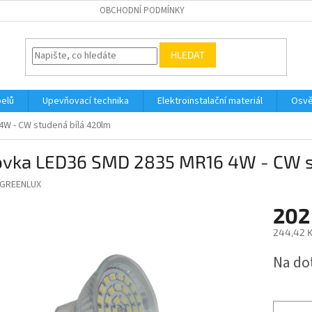
OBCHODNÍ PODMÍNKY
HLEDAT
belů
Upevňovací technika
Elektroinstalační materiál
Osvě
W - CW studená bílá 420lm
ovka LED36 SMD 2835 MR16 4W - CW s
GREENLUX
202
244,42 K
Měrná
Na do
cena: