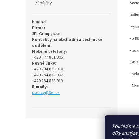
Zápůjčky
Svět
-náh
Kontakt
-vyso
Firma:
3EL Group, s.r.o.
- o 9
Kontakty na obchodní a technické
oddělení:
- no
Mobilní telefony:
+420 777 861 905
(36 
Pevné linky:
+420 284 828 910
- och
+420 284 828 902
+420 284 828 913
- živ
E-maily:
dotazy@3el.cz
Z
Používáme c
á
díky analýze
p