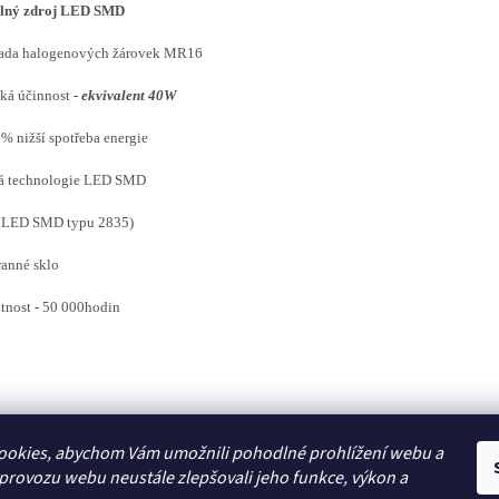
elný zdroj LED SMD
rada halogenových žárovek MR16
ká účinnost -
ekvivalent 40W
0% nižší spotřeba energie
vá technologie LED SMD
x LED SMD typu 2835)
ranné sklo
otnost - 50 000hodin
ookies, abychom Vám umožnili pohodlné prohlížení webu a
Zboží.cz
 provozu webu neustále zlepšovali jeho funkce, výkon a