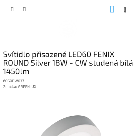
Přejít
NÁKUP
na
obsah
KOŠÍK
Svítidlo přisazené LED60 FENIX
ROUND Silver 18W - CW studená bílá
1450lm
60GXDW037
Značka:
GREENLUX