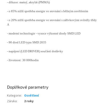
- difuzor: matný, akrylát (PMMA)
- o 85% nižší spotřeba energie ve srovnání s běžným osvětlením
- o 20% nižší spotřeba energie ve srovnání s zářivkovými svítidly třídy
A
- moderní technologie - vysoce výkonné diody SMD LED
- 90 diod LED typu SMD 2835
- napájení (LED DRIVER) součástí dodávky
- životnost: 30 000hodin
Doplňkové parametry
Kategorie
:
Osvětlení
Záruka
:
2 roky