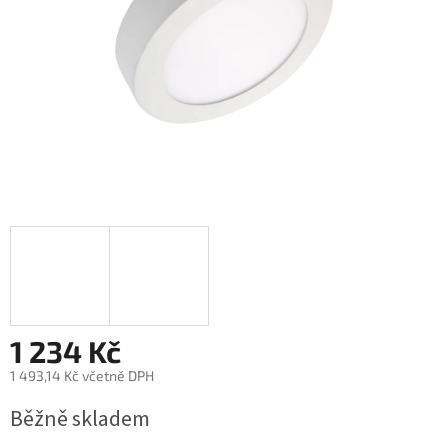
1 234 Kč
1 493,14 Kč včetně DPH
Měrná
Běžně skladem
cena: