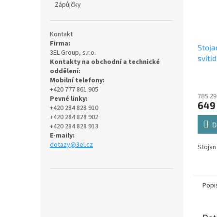
Zápůjčky
Kontakt
Firma:
Stoja
3EL Group, s.r.o.
svíti
Kontakty na obchodní a technické
oddělení:
Mobilní telefony:
+420 777 861 905
785,29
Pevné linky:
649
+420 284 828 910
+420 284 828 902
D
+420 284 828 913
E-maily:
dotazy@3el.cz
Stojan
Popi