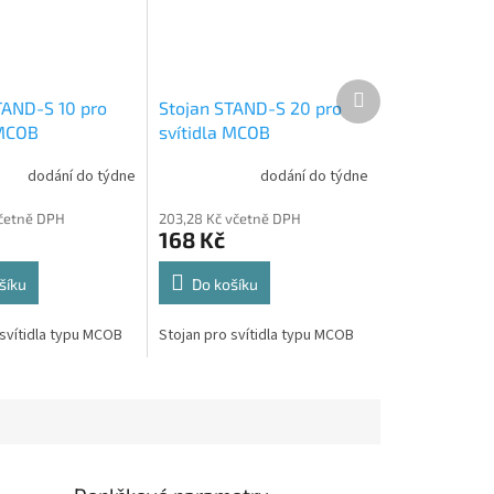
Další
TAND-S 10 pro
Stojan STAND-S 20 pro
produkt
 MCOB
svítidla MCOB
dodání do týdne
dodání do týdne
včetně DPH
203,28 Kč včetně DPH
168 Kč
šíku
Do košíku
 svítidla typu MCOB
Stojan pro svítidla typu MCOB