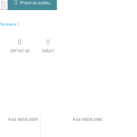
Přidat do košíku
informace
ZEPTAT SE
SDÍLET
Kód:
60GXLS059
Kód:
60GXLS060