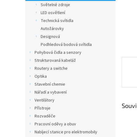
n
Světelné zdroje
e
LED osvětlení
l
Technická svítidla
Autožárovky
Designová
Podhledová bodová svítidla
Pohybová čidla a senzory
Strukturovaná kabeláž
Routery a switche
Optika
Stavební chemie
Nářadí a vybavení
Ventilátory
Souvi
Přístroje
Rozvaděče
Pracovní oděvy a obuv
Nabíjecí stanice pro elektromobily