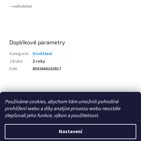
- voděodolné
Doplňkové parametry
Kategorie
:
Osvětlení
Záruka
:
2 roky
EAN
:
8592660102917
Z
á
Zboží.cz
p
Používáme cookies, abychom Vám umožnili pohodlné
a
prohlížení webu a díky analýze provozu webu neustále
t
zlepšovali jeho funkce, výkon a použitelnost.
í
Vytvořil Shoptet
Nastavení