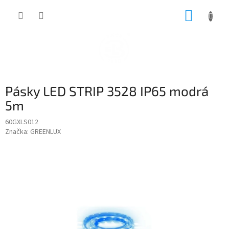
Přejít
NÁKUP
na
obsah
KOŠÍK
Pásky LED STRIP 3528 IP65 modrá
5m
60GXLS012
Značka:
GREENLUX