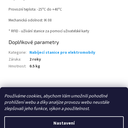
Provozní teplota: -25°C do +40°C
Mechanická odolnost: IK 08
* RFID - užívání stanice za pomocí uživatelské karty
Doplňkové parametry
Kategorie
:
Nabíjecí stanice pro elektromobily
Záruka
:
2 roky
Hmotnost
:
0.5 kg
Z
á
Zboží.cz
p
Používáme cookies, abychom Vám umožnili pohodlné
a
prohlížení webu a díky analýze provozu webu neustále
t
zlepšovali jeho funkce, výkon a použitelnost.
í
Vytvořil Shoptet
Nastavení