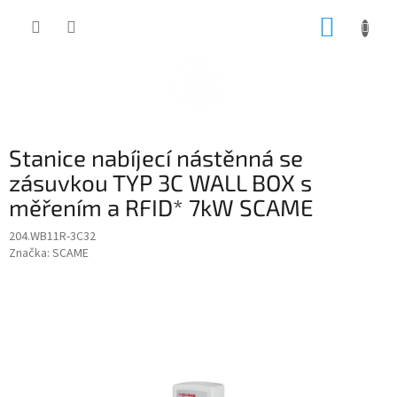
Přejít
NÁKUP
na
obsah
KOŠÍK
Stanice nabíjecí nástěnná se
zásuvkou TYP 3C WALL BOX s
měřením a RFID* 7kW SCAME
204.WB11R-3C32
Značka:
SCAME