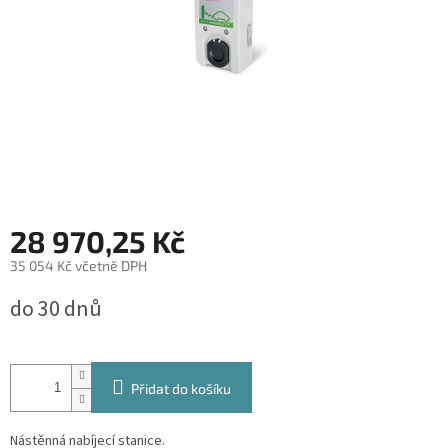
28 970,25 Kč
35 054 Kč včetně DPH
Měrná
do 30 dnů
cena:
Přidat do košíku
Nástěnná nabíjecí stanice.