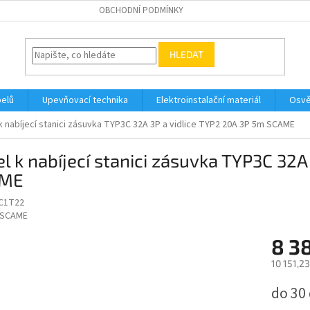
OBCHODNÍ PODMÍNKY
HLEDAT
belů
Upevňovací technika
Elektroinstalační materiál
Osvě
k nabíjecí stanici zásuvka TYP3C 32A 3P a vidlice TYP2 20A 3P 5m SCAME
l k nabíjecí stanici zásuvka TYP3C 32A
AME
C1T22
SCAME
8 3
10 151,2
Měrná
do 30
cena: