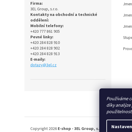
Firma:
Jmen
3EL Group, s.r.o.
Kontakty na obchodní a technické
Jmen
oddělení:
Mobilní telefony:
Jmeno
+420 777 861 905
Pevné linky:
Stupe
+420 284 828 910
+420 284 828 902
Provo
+420 284 828 913
E-maily:
dotazy@3el.cz
Z
Používáme c
á
díky analýze
p
použitelnost
a
t
í
Nastaven
Copyright 2026
E-shop - 3EL Group, s.r.o.
. Všechna práv