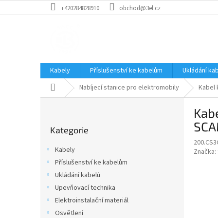
Přejít
+420284828910
obchod@3el.cz
na
obsah
Kabely
Příslušenství ke kabelům
Ukládání ka
Domů
Nabíjecí stanice pro elektromobily
Kabel 
P
Kabe
o
Přeskočit
s
SC
Kategorie
kategorie
t
200.CS3
r
Kabely
Značka:
a
Příslušenství ke kabelům
n
Ukládání kabelů
n
í
Upevňovací technika
p
Elektroinstalační materiál
a
Osvětlení