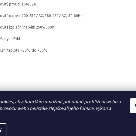
ovitý proud: 16A/32A
ovité napětí: 200-250V AC/380-480V AC, 50-60Hz
vité izolační napětí: 250V/500V
ň krytí: IP44
zní teplota: -30°C do +50°C
ookies, abychom Vám umožnili pohodlné prohlížení webu a
Zboží.cz
 provozu webu neustále zlepšovali jeho funkce, výkon a
.
í
a vyhrazena.