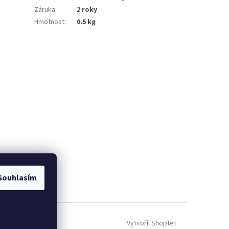
Záruka
:
2 roky
Hmotnost
:
0.5 kg
Souhlasím
Vytvořil Shoptet