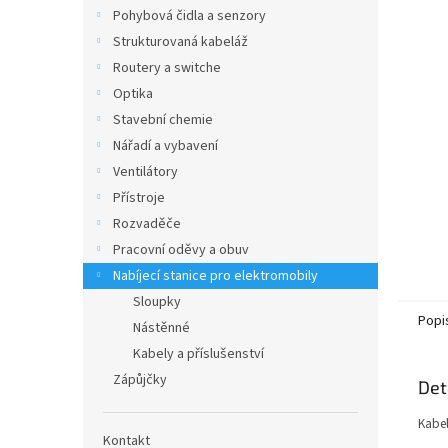
n
Pohybová čidla a senzory
e
Strukturovaná kabeláž
l
Routery a switche
Optika
Stavební chemie
Nářadí a vybavení
Ventilátory
Přístroje
Rozvaděče
Pracovní oděvy a obuv
Nabíjecí stanice pro elektromobily
Sloupky
Popi
Nástěnné
Kabely a příslušenství
Zápůjčky
Det
Kabe
Kontakt