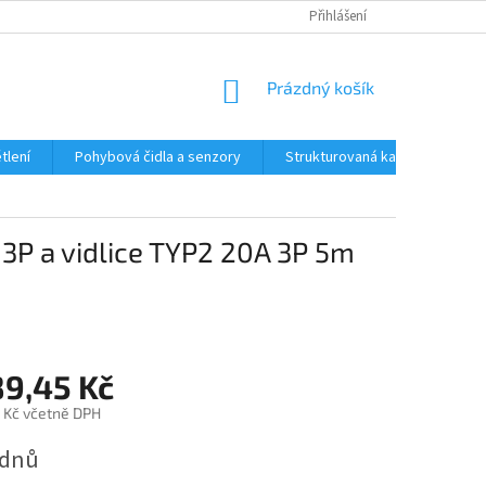
Přihlášení
NÁKUPNÍ
Prázdný košík
KOŠÍK
tlení
Pohybová čidla a senzory
Strukturovaná kabeláž
R
 3P a vidlice TYP2 20A 3P 5m
89,45 Kč
3 Kč včetně DPH
 dnů