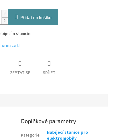
Přidat do košíku
abíjecím stanicím.
informace
ZEPTAT SE
SDÍLET
Doplňkové parametry
Nabíjecí stanice pro
Kategorie
:
elektromobily