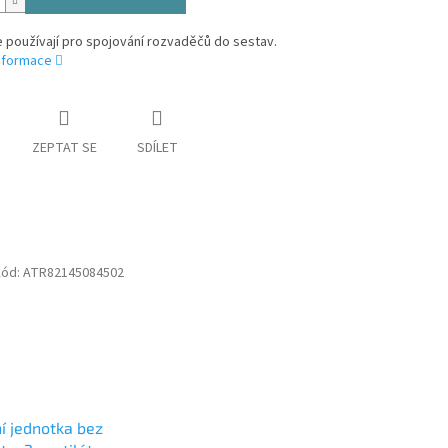
 používají pro spojování rozvaděčů do sestav.
informace
ZEPTAT SE
SDÍLET
Kód:
ATR82145084502
í jednotka bez