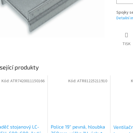
Spojky se
Detailní 
TISK
sející produkty
Kód:
ATR7420011150166
Kód:
ATR81225211910
děč stojanový LC-
Police 19" pevná, hloubka
Ventilačn