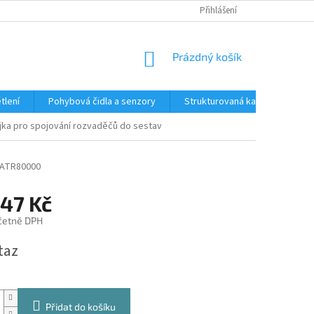
Přihlášení
NÁKUPNÍ
Prázdný košík
KOŠÍK
tlení
Pohybová čidla a senzory
Strukturovaná kabeláž
R
jka pro spojování rozvaděčů do sestav
ATR80000
,47 Kč
četně DPH
taz
Přidat do košíku