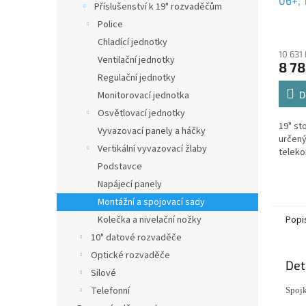
06+, 
Příslušenství k 19" rozvaděčům
sklen
Police
Chladící jednotky
10 631
Ventilační jednotky
8 78
Regulační jednotky
Monitorovací jednotka
D
Osvětlovací jednotky
19" st
Vyvazovací panely a háčky
určený
Vertikální vyvazovací žlaby
teleko
Podstavce
Napájecí panely
Montážní a spojovací sady
Kolečka a nivelační nožky
Popi
10" datové rozvaděče
Optické rozvaděče
Det
Silové
Telefonní
Spojk