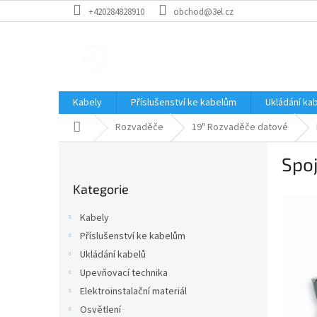
Přejít
+420284828910
obchod@3el.cz
na
obsah
Kabely
Příslušenství ke kabelům
Ukládání ka
Domů
Rozvaděče
19" Rozvaděče datové
P
Spoj
o
Přeskočit
s
Kategorie
kategorie
t
r
Kabely
a
Příslušenství ke kabelům
n
Ukládání kabelů
n
í
Upevňovací technika
p
Elektroinstalační materiál
a
Osvětlení