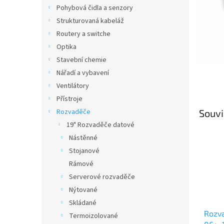
n
Pohybová čidla a senzory
e
Strukturovaná kabeláž
l
Routery a switche
Optika
Stavební chemie
Nářadí a vybavení
Ventilátory
Přístroje
Rozvaděče
Souvi
19" Rozvaděče datové
Nástěnné
Stojanové
Rámové
Serverové rozvaděče
Nýtované
Skládané
Rozva
Termoizolované