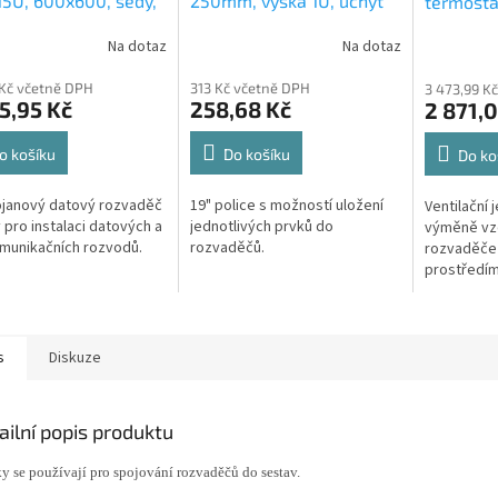
15U, 600x600, šedý,
250mm, výška 1U, úchyt
termostat
ěné dveře
ve 2 bodech, černá
univerzál
Na dotaz
Na dotaz
 Kč včetně DPH
313 Kč včetně DPH
3 473,99 K
5,95 Kč
258,68 Kč
2 871,0
o košíku
Do košíku
Do ko
ojanový datový rozvaděč
19" police s možností uložení
Ventilační 
 pro instalaci datových a
jednotlivých prvků do
výměně vzd
munikačních rozvodů.
rozvaděčů.
rozvaděče 
prostředím
s
Diskuze
ailní popis produktu
y se používají pro spojování rozvaděčů do sestav.