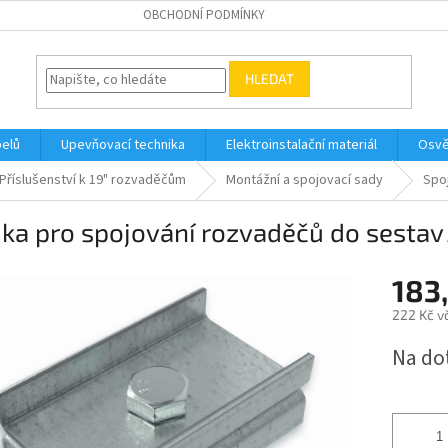
OBCHODNÍ PODMÍNKY
HLEDAT
belů
Upevňovací technika
Elektroinstalační materiál
Osvě
Příslušenství k 19" rozvaděčům
Montážní a spojovací sady
Spo
ka pro spojování rozvaděčů do sestav
183
222 Kč v
Měrná
Na do
cena: