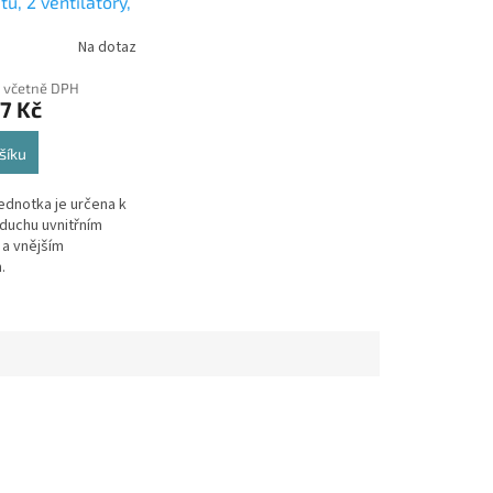
u, 2 ventilátory,
ní, šedá
Na dotaz
č včetně DPH
7 Kč
šíku
jednotka je určena k
uchu uvnitřním
a vnějším
.