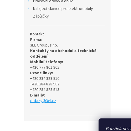
Pracovní oděvy a obuv
Nabíjecí stanice pro elektromobily
Zápůjčky
Kontakt
Firma:
3EL Group, s.r.o.
Kontakty na obchodní a technické
oddělení:
Mobilní telefony:
+420 777 861 905
Pevné linky:
+420 284 828 910
+420 284 828 902
+420 284 828 913
E-maily:
dotazy@3el.cz
Z
Používáme c
á