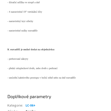
- filtrační mřížka ve stropě a dně
- 4 nastavitelné 19" vertikální lišty
- nastavitelný kryt střechy
- nastavitelné nožky rozvaděče
K rozvaděči je možné dodat na objednávku:
- perforované zákryty
- přední celoplechové dveře, nebo dveře s perforací
- umístění kabelového prostupu v boční stěně nebo na dně rozvaděče
Doplňkové parametry
Kategorie
:
LC-06+