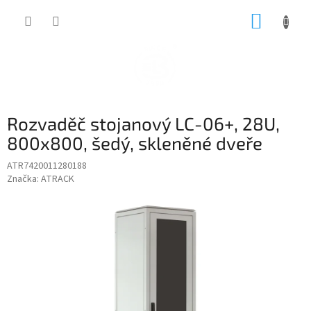
Přejít
NÁKUP
na
obsah
KOŠÍK
Rozvaděč stojanový LC-06+, 28U,
800x800, šedý, skleněné dveře
ATR7420011280188
Značka:
ATRACK