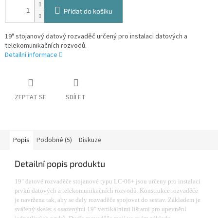
Přidat do košíku
19" stojanový datový rozvaděč určený pro instalaci datových a
telekomunikačních rozvodů.
Detailní informace
ZEPTAT SE
SDÍLET
Popis
Podobné (5)
Diskuze
Detailní popis produktu
19" datové rozvaděče stojanové typu LC-06+ jsou určeny pro instalaci
prvků datových a telekomunikačních rozvodů. Konstrukce rozvaděče
je navržena tak, aby se daly rozvaděče spojovat do sestav. Základem je
svářený skelet s osazenými 19" vertikálními lištami pro upevnění