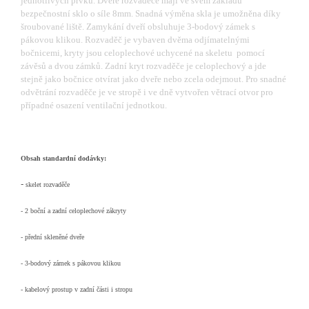
jednotlivých prvků. Dveře rozvaděče mají ve svém základu
bezpečnostní sklo o síle 8mm. Snadná výměna skla je umožněna díky
šroubované liště. Zamykání dveří obsluhuje 3-bodový zámek s
pákovou klikou. Rozvaděč je vybaven dvěma odjímatelnými
bočnicemi, kryty jsou celoplechové uchycené na skeletu pomocí
závěsů a dvou zámků. Zadní kryt rozvaděče je celoplechový a jde
stejně jako bočnice otvírat jako dveře nebo zcela odejmout. Pro snadné
odvětrání rozvaděče je ve stropě i ve dně vytvořen větrací otvor pro
případné osazení ventilační jednotkou.
Obsah standardní dodávky:
-
skelet rozvaděče
- 2 boční a zadní celoplechové zákryty
- přední skleněné dveře
- 3-bodový zámek s pákovou klikou
- kabelový prostup v zadní části i stropu