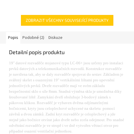
ZOBRAZIT VŠECHNY SOUVISEJÍCÍ PRODUKTY
Popis
Podobné (2)
Diskuze
Detailní popis produktu
19" datové rozvaděče stojanové typu LC-06+ jsou určeny pro instalaci
prvků datových a telekomunikačních rozvodů. Konstrukce rozvaděče
je navržena tak, aby se daly rozvaděče spojovat do sestav. Základem je
svářený skelet s osazenými 19" vertikálními lištami pro upevnění
jednotlivých prvků. Dveře rozvaděče mají ve svém základu
bezpečnostní sklo o síle 8mm. Snadná výměna skla je umožněna díky
šroubované liště. Zamykání dveří obsluhuje 3-bodový zámek s
pákovou klikou. Rozvaděč je vybaven dvěma odjímatelnými
bočnicemi, kryty jsou celoplechové uchycené na skeletu pomocí
závěsů a dvou zámků. Zadní kryt rozvaděče je celoplechový a jde
stejně jako bočnice otvírat jako dveře nebo zcela odejmout. Pro snadné
odvětrání rozvaděče je ve stropě i ve dně vytvořen větrací otvor pro
případné osazení ventilační jednotkou.