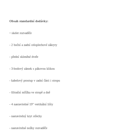
Obsah standardní dodávky:
-
skelet rozvaděče
- 2 boční a zadní celoplechové zákryty
- přední skleněné dveře
- 3-bodový zámek s pákovou klikou
- kabelový prostup v zadní části i stropu
- filtrační mřížka ve stropě a dně
- 4 nastavitelné 19" vertikální lišty
- nastavitelný kryt střechy
- nastavitelné nožky rozvaděče