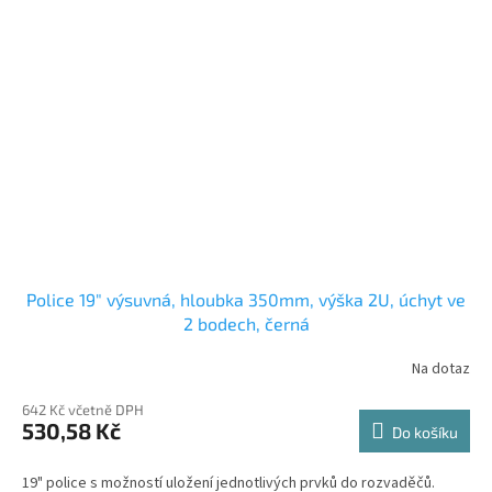
Police 19" výsuvná, hloubka 350mm, výška 2U, úchyt ve
2 bodech, černá
Na dotaz
642 Kč včetně DPH
530,58 Kč
Do košíku
19" police s možností uložení jednotlivých prvků do rozvaděčů.