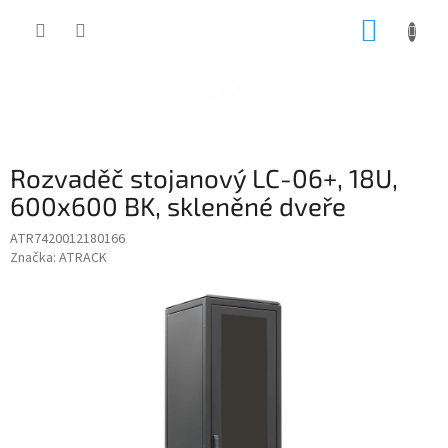
Přejít
NÁKUP
na
obsah
KOŠÍK
Rozvaděč stojanový LC-06+, 18U,
600x600 BK, skleněné dveře
ATR7420012180166
Značka:
ATRACK