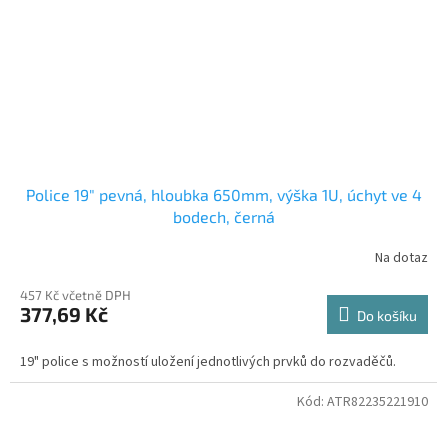
Police 19" pevná, hloubka 650mm, výška 1U, úchyt ve 4
bodech, černá
Na dotaz
457 Kč včetně DPH
377,69 Kč
Do košíku
19" police s možností uložení jednotlivých prvků do rozvaděčů.
Kód:
ATR82235221910