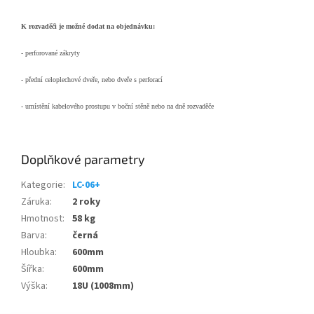
K rozvaděči je možné dodat na objednávku:
- perforované zákryty
- přední celoplechové dveře, nebo dveře s perforací
- umístění kabelového prostupu v boční stěně nebo na dně rozvaděče
Doplňkové parametry
Kategorie
:
LC-06+
Záruka
:
2 roky
Hmotnost
:
58 kg
Barva
:
černá
Hloubka
:
600mm
Šířka
:
600mm
Výška
:
18U (1008mm)