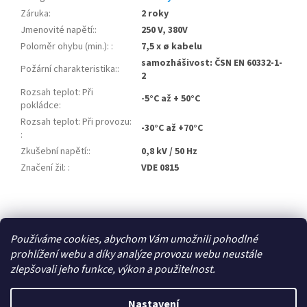
Záruka
:
2 roky
Jmenovité napětí:
:
250 V, 380V
Poloměr ohybu (min.):
:
7,5 x ø kabelu
samozhášivost: ČSN EN 60332-1-
Požární charakteristika:
:
2
Rozsah teplot: Při
-5°C až + 50°C
pokládce
:
Rozsah teplot: Při provozu:
-30°C až +70°C
:
Zkušební napětí:
:
0,8 kV / 50 Hz
Značení žil:
:
VDE 0815
Z
á
Zboží.cz
p
Používáme cookies, abychom Vám umožnili pohodlné
a
prohlížení webu a díky analýze provozu webu neustále
t
zlepšovali jeho funkce, výkon a použitelnost.
í
Vytvořil Shoptet
Nastavení