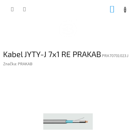
Přejít
NÁKUP
na
obsah
KOŠÍK
Kabel JYTY-J 7x1 RE PRAKAB
PRA70701023J
Značka:
PRAKAB