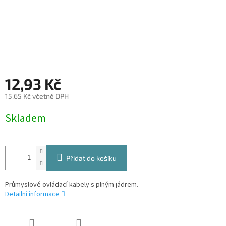
12,93 Kč
15,65 Kč včetně DPH
Měrná
Skladem
cena:
Přidat do košíku
Průmyslové ovládací kabely s plným jádrem.
Detailní informace