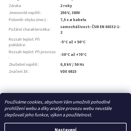
Záruka
:
2 roky
Jmenovité napětí:
:
250 V, 380V
Poloměr ohybu (min.):
:
7,5 x ø kabelu
samozhášivost: ČSN EN 60332-1-
Požární charakteristika:
:
2
Rozsah teplot: Při
-5°C až + 50°C
pokládce
:
Rozsah teplot: Při provozu:
-30°C až +70°C
:
Zkušební napětí:
:
0,8 kV / 50 Hz
Značení žil:
:
VDE 0815
Z
á
Zboží.cz
p
Používáme cookies, abychom Vám umožnili pohodlné
a
prohlížení webu a díky analýze provozu webu neustále
t
zlepšovali jeho funkce, výkon a použitelnost.
í
Vytvořil Shoptet
Nastavení