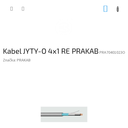
Přejít
NÁKUP
na
obsah
KOŠÍK
Kabel JYTY-O 4x1 RE PRAKAB
PRA70401023O
Značka:
PRAKAB