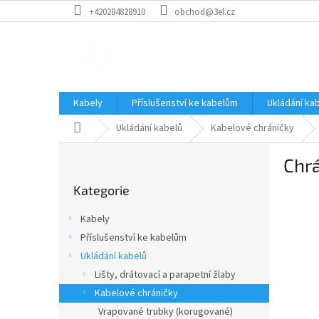
Přejít
+420284828910
obchod@3el.cz
na
obsah
Kabely
Příslušenství ke kabelům
Ukládání ka
Domů
Ukládání kabelů
Kabelové chráničky
P
Chr
o
Přeskočit
s
Kategorie
kategorie
t
r
Kabely
a
Příslušenství ke kabelům
n
Ukládání kabelů
n
í
Lišty, drátovací a parapetní žlaby
p
Kabelové chráničky
a
Vrapované trubky (korugované)