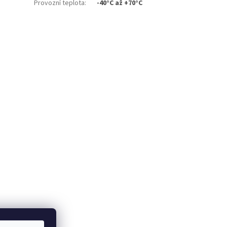
Provozní teplota
:
-40°C až +70°C