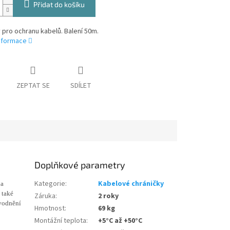
Přidat do košíku
 pro ochranu kabelů. Balení 50m.
informace
ZEPTAT SE
SDÍLET
Doplňkové parametry
Kategorie
:
Kabelové chráničky
 a
 také
Záruka
:
2 roky
dvodnění
Hmotnost
:
69 kg
Montážní teplota
:
+5°C až +50°C