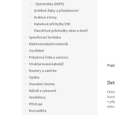
n
Optotrubky (HDPE)
e
Drátěné žlaby a příslušenství
l
Krabice a boxy
Kabelové příchytky E90
Pancéřové průchodky oken a dveří
Upevňovací technika
Elektroinstalační materiál
Osvětlení
Pohybová čidla a senzory
Strukturovaná kabeláž
Popi
Routery a switche
Optika
Det
Stavební chemie
Nářadí a vybavení
Ochra
koaxi
Ventilátory
v pří
Přístroje
nebo 
Rozvaděče