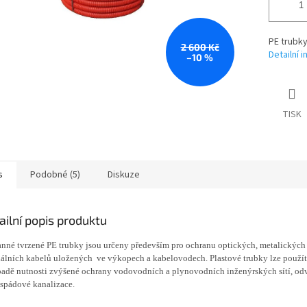
PE trubky
2 600 Kč
Detailní 
–10 %
TISK
s
Podobné (5)
Diskuze
ailní popis produktu
nné tvrzené PE trubky
jsou určeny především pro ochranu optických, metalických
álních kabelů uložených ve výkopech a kabelovodech. Plastové trubky lze použít
padě nutnosti zvýšené ochrany vodovodních a plynovodních inženýrských sítí, o
spádové kanalizace.