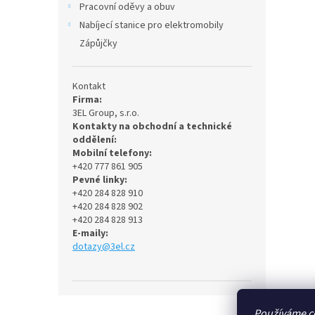
Pracovní oděvy a obuv
Nabíjecí stanice pro elektromobily
Zápůjčky
Kontakt
Firma:
3EL Group, s.r.o.
Kontakty na obchodní a technické
oddělení:
Mobilní telefony:
+420 777 861 905
Pevné linky:
+420 284 828 910
+420 284 828 902
+420 284 828 913
E-maily:
dotazy@3el.cz
Z
Používáme c