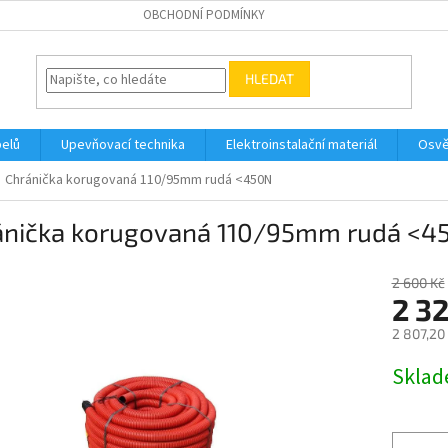
OBCHODNÍ PODMÍNKY
HLEDAT
belů
Upevňovací technika
Elektroinstalační materiál
Osvě
Chránička korugovaná 110/95mm rudá <450N
ánička korugovaná 110/95mm rudá <4
2 600 Kč
2 3
2 807,20
Měrná
Skla
cena: