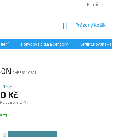
Přihlášení
NÁKUPNÍ
Prázdný košík
KOŠÍK
tlení
Pohybová čidla a senzory
Strukturovaná kabeláž
R
50N
CHR39110951
–10 %
20 Kč
 Kč včetně DPH
dem