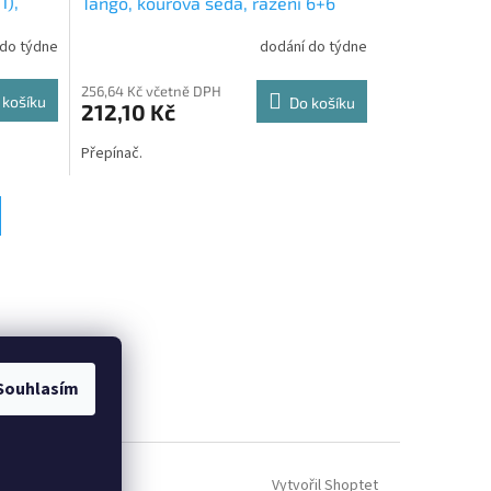
1),
Tango, kouřová šedá, řazení 6+6
(6+1), 3558A-52940S2 ABB
 do týdne
dodání do týdne
256,64 Kč včetně DPH
 košíku
Do košíku
212,10 Kč
Přepínač.
Souhlasím
Vytvořil Shoptet