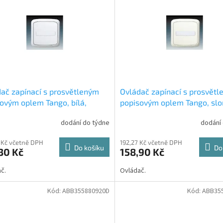
ač zapínací s prosvětleným
Ovládač zapínací s prosvět
ovým oplem Tango, bílá,
popisovým oplem Tango, sl
í 1/0, 10So, 3558A-80920B
kost, řazení 1/0, 10So, 3558
dodání do týdne
dodání
80920C ABB
 Kč včetně DPH
192,27 Kč včetně DPH
Do košíku
Do
30 Kč
158,90 Kč
č.
Ovládač.
Kód:
ABB355880920D
Kód:
ABB35