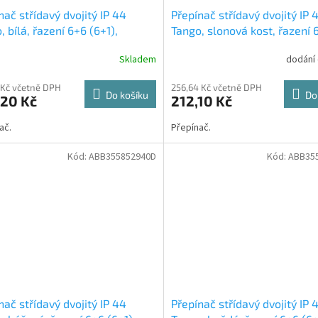
nač střídavý dvojitý IP 44
Přepínač střídavý dvojitý IP 
, bílá, řazení 6+6 (6+1),
Tango, slonová kost, řazení 
A-52940B ABB
(6+1), 3558A-52940C ABB
Skladem
dodání
 Kč včetně DPH
256,64 Kč včetně DPH
Do košíku
Do
,20 Kč
212,10 Kč
ač.
Přepínač.
Kód:
ABB355852940D
Kód:
ABB35
nač střídavý dvojitý IP 44
Přepínač střídavý dvojitý IP 