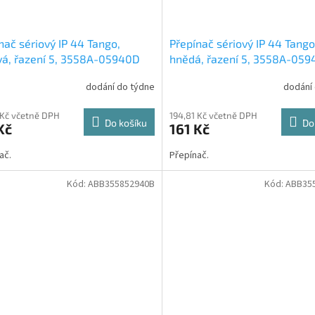
nač sériový IP 44 Tango,
Přepínač sériový IP 44 Tango
á, řazení 5, 3558A-05940D
hnědá, řazení 5, 3558A-05
ABB
dodání do týdne
dodání
 Kč včetně DPH
194,81 Kč včetně DPH
Do košíku
Do
Kč
161 Kč
ač.
Přepínač.
Kód:
ABB355852940B
Kód:
ABB35