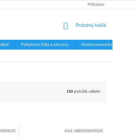
Přihlášení
NÁKUPNÍ
Prázdný košík
KOŠÍK
tlení
Pohybová čidla a senzory
Strukturovaná kabeláž
R
163
položek celkem
5880920C
Kód:
ABB355880920S