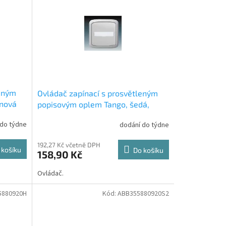
leným
Ovládač zapínací s prosvětleným
onová
popisovým oplem Tango, šedá,
A-
řazení 1/0, 10So, 3558A-80920S
 do týdne
dodání do týdne
ABB
192,27 Kč včetně DPH
 košíku
Do košíku
158,90 Kč
Ovládač.
5880920H
Kód:
ABB355880920S2