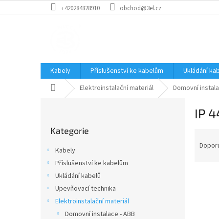
Přejít
+420284828910
obchod@3el.cz
na
obsah
Kabely
Příslušenství ke kabelům
Ukládání ka
Domů
Elektroinstalační materiál
Domovní instala
P
IP 4
o
Přeskočit
s
Kategorie
kategorie
Ř
t
a
r
Dopor
Kabely
z
a
Příslušenství ke kabelům
e
n
n
Ukládání kabelů
n
í
í
Upevňovací technika
p
p
Elektroinstalační materiál
V
r
a
ý
Domovní instalace - ABB