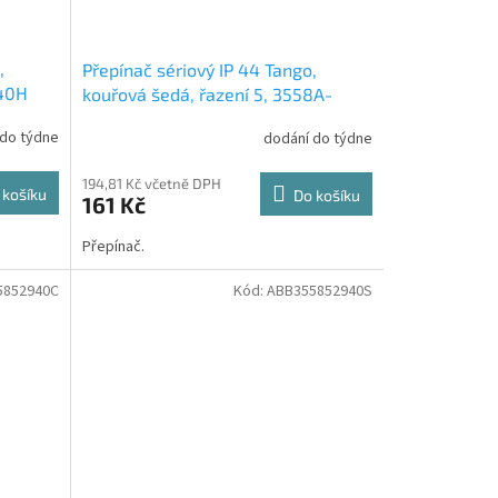
,
Přepínač sériový IP 44 Tango,
940H
kouřová šedá, řazení 5, 3558A-
05940S2 ABB
 do týdne
dodání do týdne
194,81 Kč včetně DPH
 košíku
Do košíku
161 Kč
Přepínač.
5852940C
Kód:
ABB355852940S