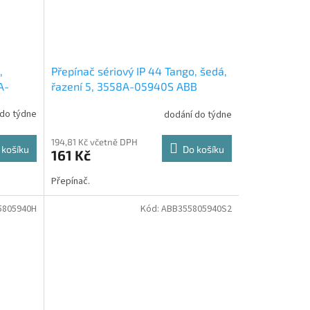
,
Přepínač sériový IP 44 Tango, šedá,
A-
řazení 5, 3558A-05940S ABB
 do týdne
dodání do týdne
194,81 Kč včetně DPH
 košíku
Do košíku
161 Kč
Přepínač.
5805940H
Kód:
ABB355805940S2