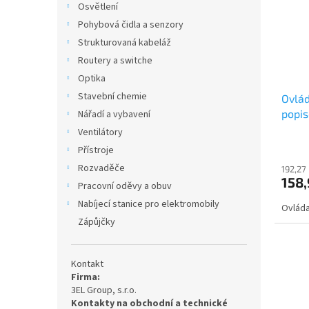
Osvětlení
Pohybová čidla a senzory
Strukturovaná kabeláž
Routery a switche
Optika
Stavební chemie
Ovlád
popis
Nářadí a vybavení
řazen
Ventilátory
ABB
Přístroje
Rozvaděče
192,27
158,
Pracovní oděvy a obuv
Nabíjecí stanice pro elektromobily
Ovláda
Zápůjčky
Kontakt
Firma:
3EL Group, s.r.o.
Kontakty na obchodní a technické