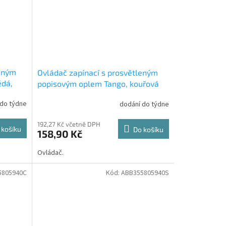
leným
Ovládač zapínací s prosvětleným
ědá,
popisovým oplem Tango, kouřová
920H
šedá, řazení 1/0, 10So, 3558A-
 do týdne
dodání do týdne
80920S2 ABB
192,27 Kč včetně DPH
 košíku
Do košíku
158,90 Kč
Ovládač.
5805940C
Kód:
ABB355805940S