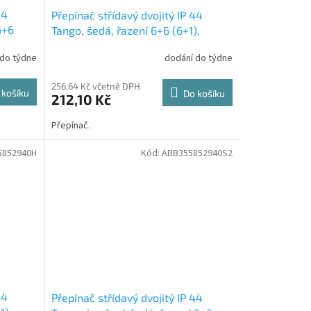
44
Přepínač střídavý dvojitý IP 44
6+6
Tango, šedá, řazení 6+6 (6+1),
3558A-52940S ABB
 do týdne
dodání do týdne
256,64 Kč včetně DPH
 košíku
Do košíku
212,10 Kč
Přepínač.
5852940H
Kód:
ABB355852940S2
44
Přepínač střídavý dvojitý IP 44