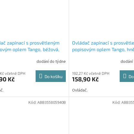
ač zapínací s prosvětleným
Ovládač zapínací s prosvět
ovým oplem Tango, béžová,
popisovým oplem Tango, hn
í 1/0, 10So, 3558A-80920D
řazení 1/0, 10So, 3558A-80
dodání do týdne
dodání
ABB
 Kč včetně DPH
192,27 Kč včetně DPH
Do košíku
Do
90 Kč
158,90 Kč
č.
Ovládač.
Kód:
ABB355805940B
Kód:
ABB35