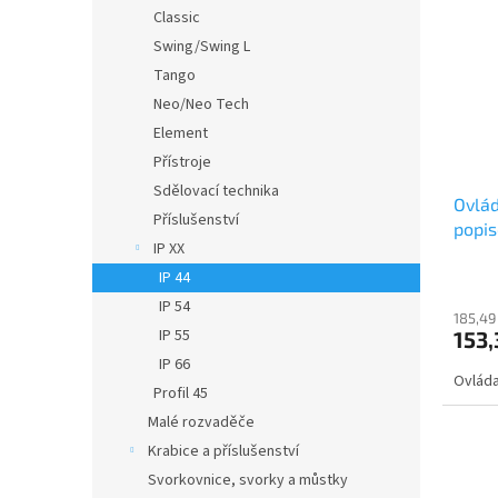
o
n
p
Classic
d
e
i
Swing/Swing L
u
l
s
k
Tango
p
t
Neo/Neo Tech
r
ů
o
Element
d
Přístroje
u
Sdělovací technika
Ovlád
k
Příslušenství
popis
t
IP XX
řazen
ů
IP 44
ABB
IP 54
185,49
IP 55
153,
IP 66
Ovláda
Profil 45
Malé rozvaděče
Krabice a příslušenství
Svorkovnice, svorky a můstky