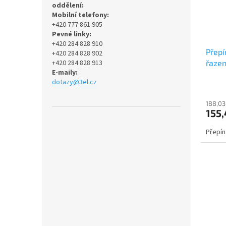
oddělení:
Mobilní telefony:
+420 777 861 905
Pevné linky:
+420 284 828 910
Přepí
+420 284 828 902
řaze
+420 284 828 913
E-maily:
dotazy@3el.cz
188,03
155,
Přepín