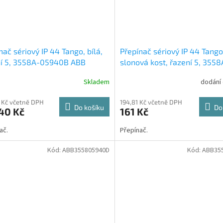
nač sériový IP 44 Tango, bílá,
Přepínač sériový IP 44 Tango
ní 5, 3558A-05940B ABB
slonová kost, řazení 5, 3558
05940C ABB
Skladem
dodání
 Kč včetně DPH
194,81 Kč včetně DPH
Do košíku
Do
40 Kč
161 Kč
ač.
Přepínač.
Kód:
ABB355805940D
Kód:
ABB35