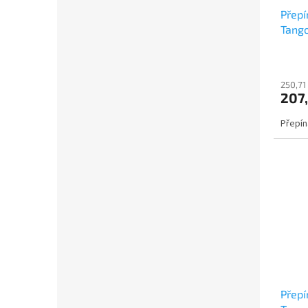
Přepí
Tango
3558
250,71
207
Přepín
Přepí