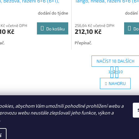
, béžová, řazení 6+6 (6+1),
Tango, hnědá, řazení 6+6 (6+
A-52940D ABB
3558A-52940H ABB
dodání do týdne
dodání
 Kč včetně DPH
256,64 Kč včetně DPH
Do košíku
Do
10 Kč
212,10 Kč
ač.
Přepínač.
NAČÍST 18 DALŠÍCH
S
1
2
10
O
t
r
v
NAHORU
á
l
n
á
k
d
o
a
ookies, abychom Vám umožnili pohodlné prohlížení webu a
v
c
Zboží.cz
á
 provozu webu neustále zlepšovali jeho funkce, výkon a
í
n
.
p
í
r
v
í
a vyhrazena.