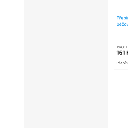
Přepí
béžov
ABB
194,81
161 
Přepín