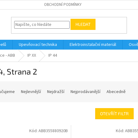
OBCHODNÍ PODMÍNKY
HLEDAT
belů
Upevňovací technika
Elektroinstalační materiál
Osvě
ce - ABB
IP XX
IP 44
4
, Strana 2
učujeme
Nejlevnější
Nejdražší
Nejprodávanější
Abecedně
OTEVŘÍT FILTR
Kód:
ABB355880920B
Kód:
ABB35