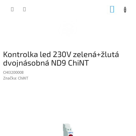
Přejít
NÁKUP
na
obsah
KOŠÍK
Kontrolka led 230V zelená+žlutá
dvojnásobná ND9 ChiNT
CHI3200008
Značka:
ChiNT