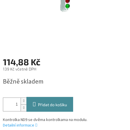
114,88 Kč
139 Kč včetně DPH
Měrná
Běžně skladem
cena:
Přidat do košíku
Kontrolka ND9 se dvěma kontrolkama na modulu.
Detailní informace