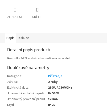
ZEPTAT SE
SDÍLET
Popis
Diskuze
Detailní popis produktu
Kontrolka ND9 se dvěma kontrolkama na modulu.
Doplňkové parametry
Kategorie
:
Přístroje
Záruka
:
2 roky
Elektrická data
:
230V, AC50/60Hz
Jmenovité izolační napětí
:
Ui:500V
Jmenovitý provozní proud
:
≥20mA
Krytí
:
IP 20