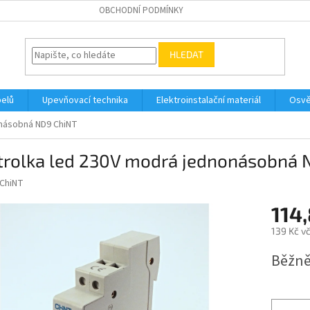
OBCHODNÍ PODMÍNKY
HLEDAT
belů
Upevňovací technika
Elektroinstalační materiál
Osvě
onásobná ND9 ChiNT
trolka led 230V modrá jednonásobná 
ChiNT
114
139 Kč v
Měrná
Běžně
cena: