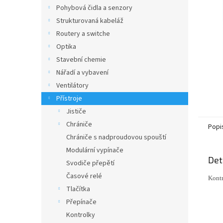
n
Pohybová čidla a senzory
e
Strukturovaná kabeláž
l
Routery a switche
Optika
Stavební chemie
Nářadí a vybavení
Ventilátory
Přístroje
Jističe
Chrániče
Popi
Chrániče s nadproudovou spouští
Modulární vypínače
Det
Svodiče přepětí
Časové relé
Kontr
Tlačítka
Přepínače
Kontrolky