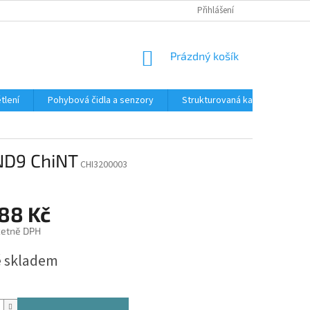
Přihlášení
NÁKUPNÍ
Prázdný košík
KOŠÍK
tlení
Pohybová čidla a senzory
Strukturovaná kabeláž
R
ND9 ChiNT
CHI3200003
,88 Kč
četně DPH
 skladem