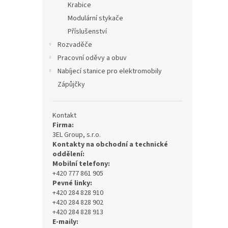
Krabice
Modulární stykače
Příslušenství
Rozvaděče
Pracovní oděvy a obuv
Nabíjecí stanice pro elektromobily
Zápůjčky
Kontakt
Firma:
3EL Group, s.r.o.
Kontakty na obchodní a technické
oddělení:
Mobilní telefony:
+420 777 861 905
Pevné linky:
+420 284 828 910
+420 284 828 902
+420 284 828 913
E-maily: