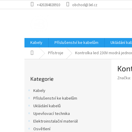
Přejít
+420284828910
obchod@3el.cz
na
obsah
Kabely
Příslušenství ke kabelům
Ukládání ka
Domů
Přístroje
Kontrolka led 230V modrá jedn
P
Kon
o
Přeskočit
s
Značka:
Kategorie
kategorie
t
r
Kabely
a
Příslušenství ke kabelům
n
Ukládání kabelů
n
í
Upevňovací technika
p
Elektroinstalační materiál
a
Osvětlení