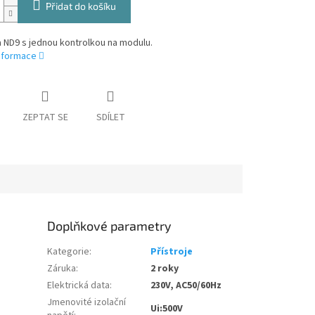
Přidat do košíku
 ND9 s jednou kontrolkou na modulu.
informace
ZEPTAT SE
SDÍLET
Doplňkové parametry
Kategorie
:
Přístroje
Záruka
:
2 roky
Elektrická data
:
230V, AC50/60Hz
Jmenovité izolační
Ui:500V