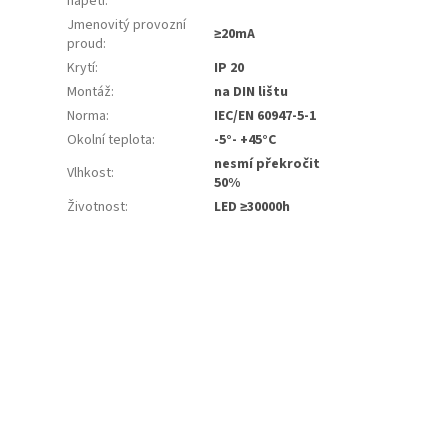
napětí
:
Jmenovitý provozní
≥20mA
proud
:
Krytí
:
IP 20
Montáž
:
na DIN lištu
Norma
:
IEC/EN 60947-5-1
Okolní teplota
:
-5°- +45°C
nesmí překročit
Vlhkost
:
50%
Životnost
:
LED ≥30000h