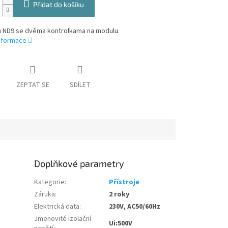
Přidat do košíku
a ND9 se dvěma kontrolkama na modulu.
informace
ZEPTAT SE
SDÍLET
Doplňkové parametry
Kategorie
:
Přístroje
Záruka
:
2 roky
Elektrická data
:
230V, AC50/60Hz
Jmenovité izolační
Ui:500V