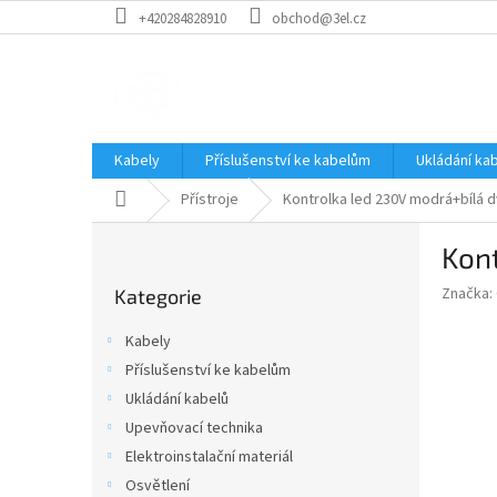
Přejít
+420284828910
obchod@3el.cz
na
obsah
Kabely
Příslušenství ke kabelům
Ukládání ka
Domů
Přístroje
Kontrolka led 230V modrá+bílá 
P
Kon
o
Přeskočit
s
Značka:
Kategorie
kategorie
t
r
Kabely
a
Příslušenství ke kabelům
n
Ukládání kabelů
n
í
Upevňovací technika
p
Elektroinstalační materiál
a
Osvětlení