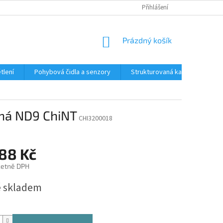
Přihlášení
NÁKUPNÍ
Prázdný košík
KOŠÍK
tlení
Pohybová čidla a senzory
Strukturovaná kabeláž
R
bná ND9 ChiNT
CHI3200018
,88 Kč
četně DPH
 skladem