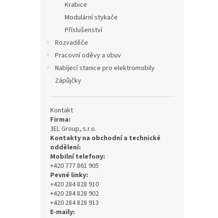
Krabice
Modulární stykače
Příslušenství
Rozvaděče
Pracovní oděvy a obuv
Nabíjecí stanice pro elektromobily
Zápůjčky
Kontakt
Firma:
3EL Group, s.r.o.
Kontakty na obchodní a technické
oddělení:
Mobilní telefony:
+420 777 861 905
Pevné linky:
+420 284 828 910
+420 284 828 902
+420 284 828 913
E-maily: