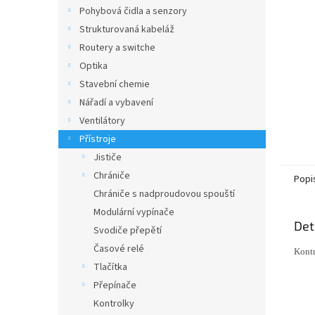
n
Pohybová čidla a senzory
e
Strukturovaná kabeláž
l
Routery a switche
Optika
Stavební chemie
Nářadí a vybavení
Ventilátory
Přístroje
Jističe
Chrániče
Popi
Chrániče s nadproudovou spouští
Modulární vypínače
Det
Svodiče přepětí
Časové relé
Kont
Tlačítka
Přepínače
Kontrolky