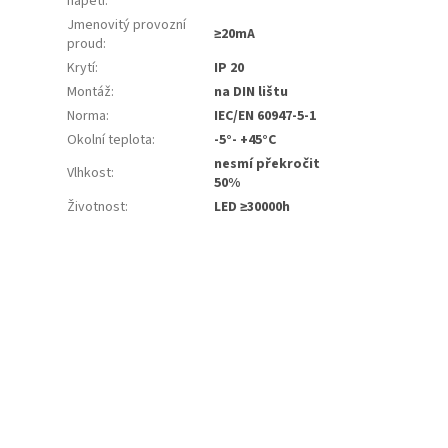
napětí
:
Jmenovitý provozní
≥20mA
proud
:
Krytí
:
IP 20
Montáž
:
na DIN lištu
Norma
:
IEC/EN 60947-5-1
Okolní teplota
:
-5°- +45°C
nesmí překročit
Vlhkost
:
50%
Životnost
:
LED ≥30000h