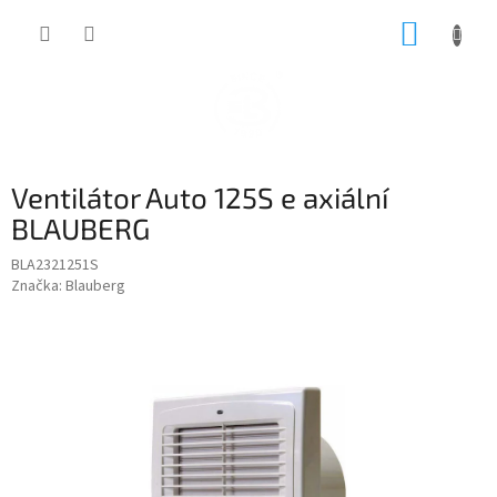
Přejít
NÁKUP
na
obsah
KOŠÍK
Ventilátor Auto 125S e axiální
BLAUBERG
BLA2321251S
Značka:
Blauberg