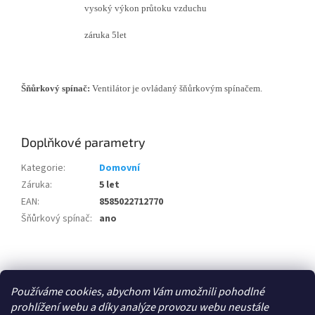
vysoký výkon průtoku vzduchu
záruka 5let
Šňůrkový spínač:
Ventilátor je ovládaný šňůrkovým spínačem.
Doplňkové parametry
Kategorie
:
Domovní
Záruka
:
5 let
EAN
:
8585022712770
Šňůrkový spínač
:
ano
Z
á
Zboží.cz
p
Používáme cookies, abychom Vám umožnili pohodlné
a
prohlížení webu a díky analýze provozu webu neustále