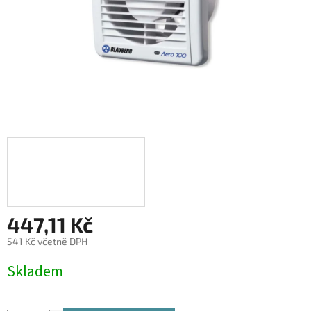
447,11 Kč
541 Kč včetně DPH
Měrná
Skladem
cena: