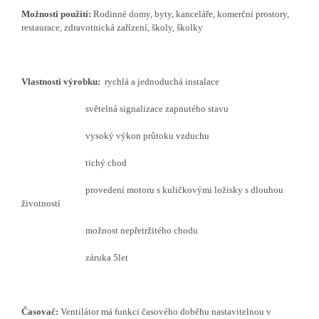
Možnosti použití:
Rodinné domy, byty, kanceláře, komerční prostory,
restaurace, zdravotnická zařízení, školy, školky
Vlastnosti výrobku:
rychlá a jednoduchá instalace
světelná signalizace zapnutého stavu
vysoký výkon průtoku vzduchu
tichý chod
provedení motoru s kuličkovými ložisky s dlouhou
životností
možnost nepřetržitého chodu
záruka 5let
Časovač:
Ventilátor má funkci časového doběhu nastavitelnou v