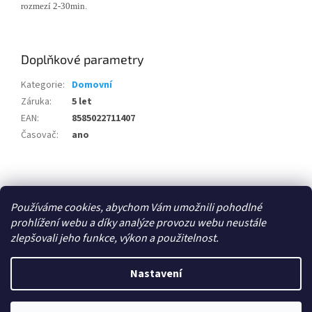
rozmezí 2-30min.
Doplňkové parametry
Kategorie
:
Domovní
Záruka
:
5 let
EAN
:
8585022711407
Časovač
:
ano
Z
á
Zboží.cz
p
Používáme cookies, abychom Vám umožnili pohodlné
a
prohlížení webu a díky analýze provozu webu neustále
t
zlepšovali jeho funkce, výkon a použitelnost.
í
Vytvořil Shoptet
Nastavení
Copyright 2026
E-shop - 3EL Group, s.r.o.
. Všechna práva