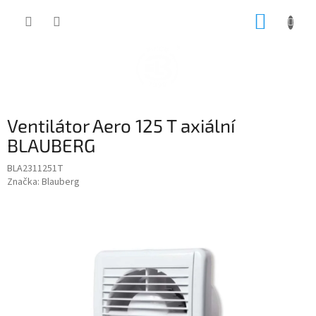
Přejít
NÁKUP
na
obsah
KOŠÍK
Ventilátor Aero 125 T axiální
BLAUBERG
BLA2311251T
Značka:
Blauberg