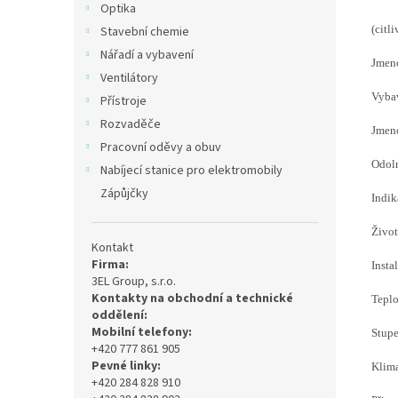
Optika
(citl
Stavební chemie
Nářadí a vybavení
Jmeno
Ventilátory
Vybav
Přístroje
Rozvaděče
Jmen
Pracovní oděvy a obuv
Odoln
Nabíjecí stanice pro elektromobily
Zápůjčky
Indik
Život
Kontakt
Firma:
Insta
3EL Group, s.r.o.
Kontakty na obchodní a technické
Teplo
oddělení:
Mobilní telefony:
Stupe
+420 777 861 905
Pevné linky:
Klima
+420 284 828 910