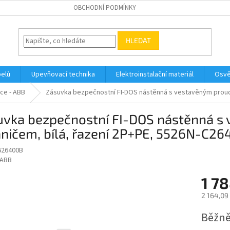
OBCHODNÍ PODMÍNKY
HLEDAT
belů
Upevňovací technika
Elektroinstalační materiál
Osvě
ce - ABB
Zásuvka bezpečnostní FI-DOS nástěnná s vestavěným proud
uvka bezpečnostní FI-DOS nástěnná 
áničem, bílá, řazení 2P+PE, 5526N-C2
626400B
ABB
1 78
2 164,09
Měrná
Běžně
cena: