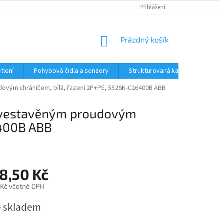
Přihlášení
NÁKUPNÍ
Prázdný košík
KOŠÍK
tlení
Pohybová čidla a senzory
Strukturovaná kabeláž
R
ovým chráničem, bílá, řazení 2P+PE, 5526N-C26400B ABB
s vestavěným proudovým
6400B ABB
8,50 Kč
 Kč včetně DPH
 skladem