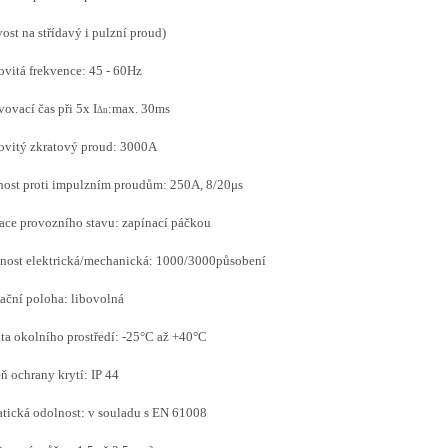
ivost na střídavý i pulzní proud)
vitá frekvence: 45 - 60Hz
ovací čas při 5x I
:max. 30ms
Δn
ovitý zkratový proud: 3000A
ost proti impulzním proudům: 250A, 8/20μs
ace provozního stavu: zapínací páčkou
nost elektrická/mechanická: 1000/3000působení
lační poloha: libovolná
ta okolního prostředí: -25°C až +40°C
ň ochrany krytí: IP 44
tická odolnost: v souladu s EN 61008