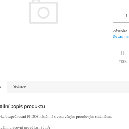
Zásuvka.
Detailní 
TISK
s
Diskuze
ailní popis produktu
ka bezpečnostní FI-DOS nástěnná s vestavěným proudovým chráničem.
uální pracovní proud I
: 30mA
Δn