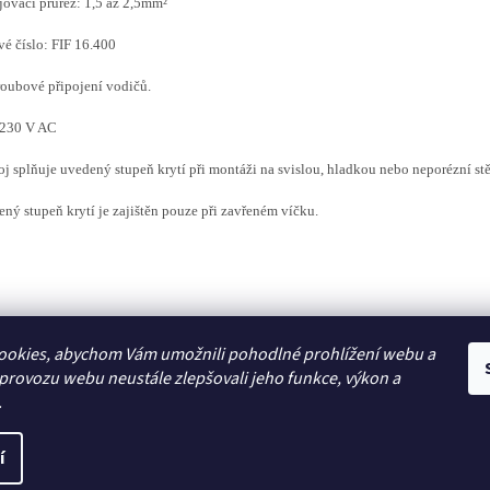
jovací průřez: 1,5 až 2,5mm²
é číslo: FIF 16.400
oubové připojení vodičů.
 230 V AC
roj splňuje uvedený stupeň krytí při montáži na svislou, hladkou nebo neporézní st
ný stupeň krytí je zajištěn pouze při zavřeném víčku.
ookies, abychom Vám umožnili pohodlné prohlížení webu a
Zboží.cz
 provozu webu neustále zlepšovali jeho funkce, výkon a
.
í
a vyhrazena.