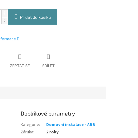
Přidat do košíku
informace
ZEPTAT SE
SDÍLET
Doplňkové parametry
Kategorie
:
Domovní instalace - ABB
Záruka
:
2 roky