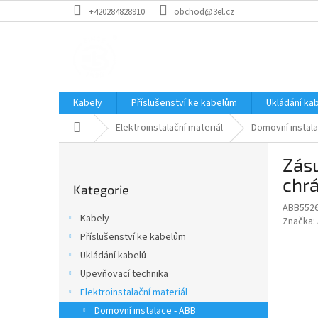
Přejít
+420284828910
obchod@3el.cz
na
obsah
Kabely
Příslušenství ke kabelům
Ukládání ka
Domů
Elektroinstalační materiál
Domovní instala
P
Zás
o
Přeskočit
s
chr
Kategorie
kategorie
t
ABB552
r
Kabely
Značka:
a
Příslušenství ke kabelům
n
Ukládání kabelů
n
í
Upevňovací technika
p
Elektroinstalační materiál
a
Domovní instalace - ABB