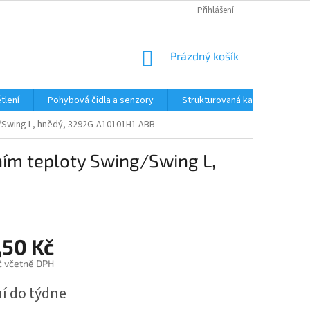
Přihlášení
NÁKUPNÍ
Prázdný košík
KOŠÍK
tlení
Pohybová čidla a senzory
Strukturovaná kabeláž
R
/Swing L, hnědý, 3292G-A10101H1 ABB
ním teploty Swing/Swing L,
,50 Kč
č včetně DPH
í do týdne