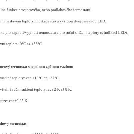
elná funkce prostorového, nebo podlahového termostatu.
rní nastavení teploty. Indikace stavu výstupu dvojbarevnou LED.
tka pro zapnutí/vypnutí termostatu a pro ruční snížení teploty (s indikací LED).
vní teplota: 0°C až +55°C.
orový termostat s tepelnou zpětnou vazbou:
vitelné teploty: cca +13°C až +27°C.
vitelné ruční snížení teploty: cca 2 K až 8 K.
reze: cca±0,25 K.
ahový termostat: