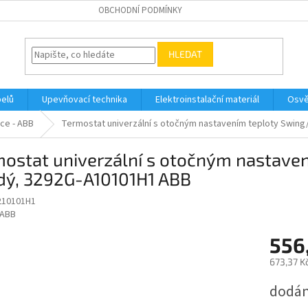
OBCHODNÍ PODMÍNKY
HLEDAT
belů
Upevňovací technika
Elektroinstalační materiál
Osvě
ce - ABB
Termostat univerzální s otočným nastavením teploty Swing
ostat univerzální s otočným nastave
dý, 3292G-A10101H1 ABB
210101H1
ABB
556
673,37 K
Měrná
dodán
cena: