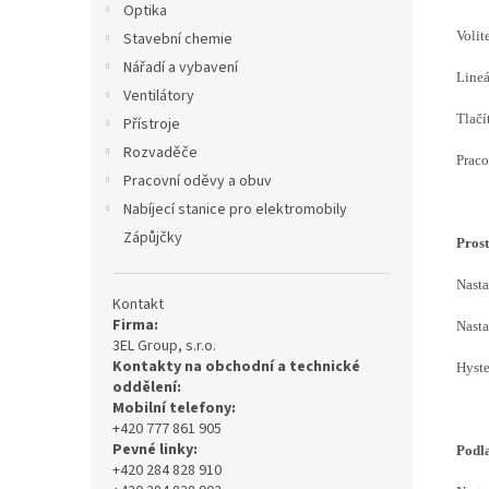
Optika
Volit
Stavební chemie
Nářadí a vybavení
Lineá
Ventilátory
Tlačí
Přístroje
Rozvaděče
Praco
Pracovní oděvy a obuv
Nabíjecí stanice pro elektromobily
Zápůjčky
Prost
Nasta
Kontakt
Firma:
Nasta
3EL Group, s.r.o.
Kontakty na obchodní a technické
Hyste
oddělení:
Mobilní telefony:
+420 777 861 905
Pevné linky:
Podl
+420 284 828 910