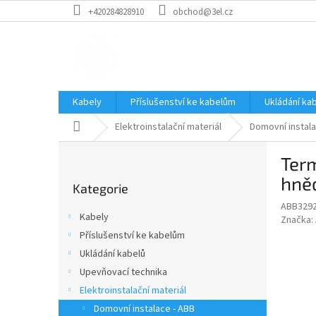
Přejít
+420284828910
obchod@3el.cz
na
obsah
Kabely
Příslušenství ke kabelům
Ukládání ka
Domů
Elektroinstalační materiál
Domovní instala
P
Term
o
Přeskočit
s
hně
Kategorie
kategorie
t
ABB329
r
Kabely
Značka:
a
Příslušenství ke kabelům
n
Ukládání kabelů
n
í
Upevňovací technika
p
Elektroinstalační materiál
a
Domovní instalace - ABB