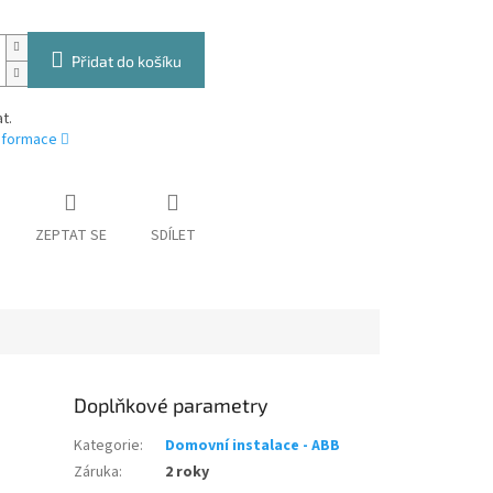
Přidat do košíku
t.
informace
ZEPTAT SE
SDÍLET
Doplňkové parametry
Kategorie
:
Domovní instalace - ABB
Záruka
:
2 roky