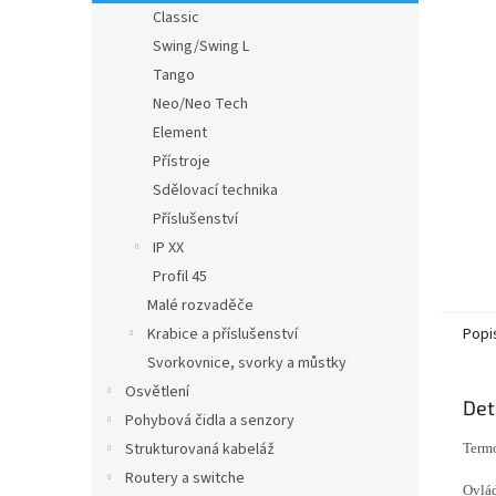
n
Classic
e
Swing/Swing L
l
Tango
Neo/Neo Tech
Element
Přístroje
Sdělovací technika
Příslušenství
IP XX
Profil 45
Malé rozvaděče
Krabice a příslušenství
Popi
Svorkovnice, svorky a můstky
Osvětlení
Det
Pohybová čidla a senzory
Strukturovaná kabeláž
Termo
Routery a switche
Ovlád