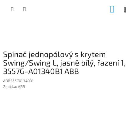
Přejít
NÁKUP
na
obsah
KOŠÍK
Spínač jednopólový s krytem
Swing/Swing L, jasně bílý, řazení 1,
3557G-A01340B1 ABB
ABB355701340B1
Značka:
ABB