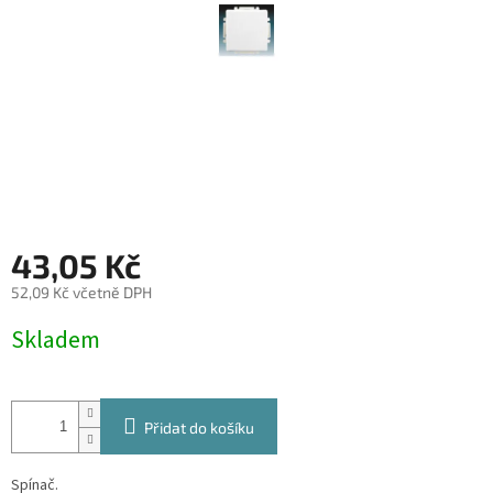
43,05 Kč
52,09 Kč včetně DPH
Měrná
Skladem
cena:
Přidat do košíku
Spínač.