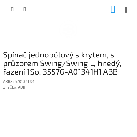
Přejít
NÁKUP
na
obsah
KOŠÍK
Spínač jednopólový s krytem, s
průzorem Swing/Swing L, hnědý,
řazení 1So, 3557G-A01341H1 ABB
ABB355701341S4
Značka:
ABB