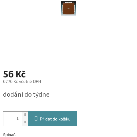
56 Kč
67,76 Kč včetně DPH
Měrná
dodání do týdne
cena:
Přidat do košíku
Spínač.