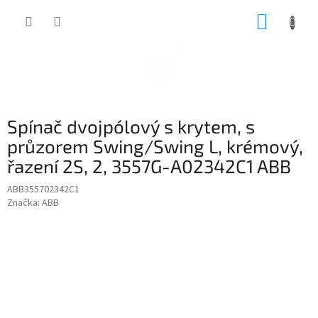
Přejít
NÁKUP
na
obsah
KOŠÍK
Spínač dvojpólový s krytem, s
průzorem Swing/Swing L, krémový,
řazení 2S, 2, 3557G-A02342C1 ABB
ABB355702342C1
Značka:
ABB