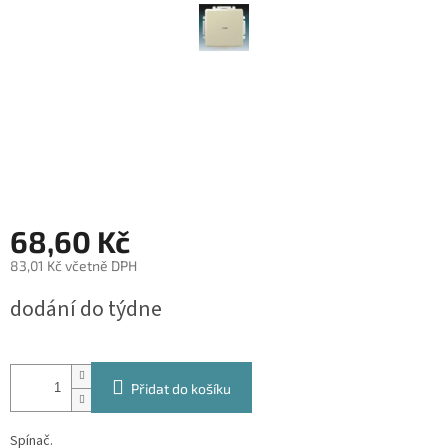
68,60 Kč
83,01 Kč včetně DPH
Měrná
dodání do týdne
cena:
Přidat do košíku
Spínač.