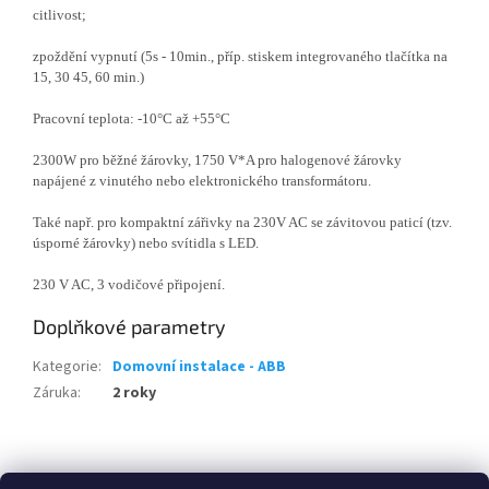
citlivost;
zpoždění vypnutí (5s - 10min., příp. stiskem integrovaného tlačítka na
15, 30 45, 60 min.)
Pracovní teplota: -10°C až +55°C
2300W pro běžné žárovky, 1750 V*A pro halogenové žárovky
napájené z vinutého nebo elektronického transformátoru.
Také např. pro kompaktní zářivky na 230V AC se závitovou paticí (tzv.
úsporné žárovky) nebo svítidla s LED.
230 V AC, 3 vodičové připojení.
Doplňkové parametry
Kategorie
:
Domovní instalace - ABB
Záruka
:
2 roky
Z
á
Zboží.cz