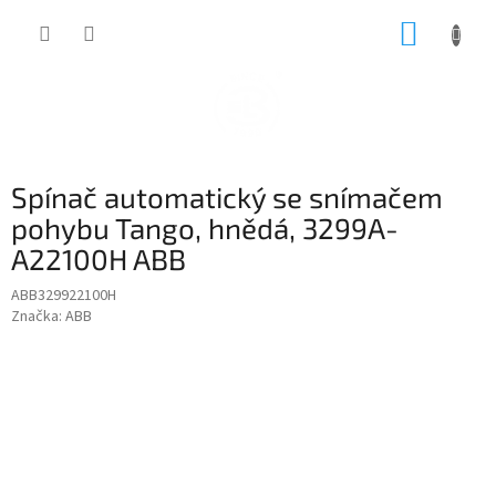
Přejít
NÁKUP
na
obsah
KOŠÍK
Spínač automatický se snímačem
pohybu Tango, hnědá, 3299A-
A22100H ABB
ABB329922100H
Značka:
ABB