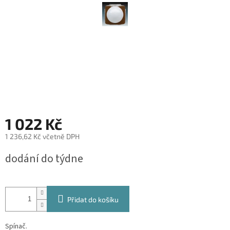
1 022 Kč
1 236,62 Kč včetně DPH
Měrná
dodání do týdne
cena:
Přidat do košíku
Spínač.