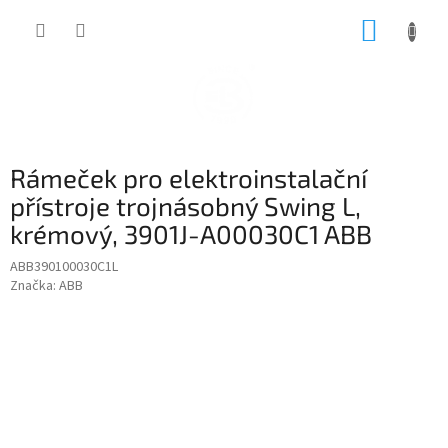
Přejít
NÁKUP
na
obsah
KOŠÍK
Rámeček pro elektroinstalační
přístroje trojnásobný Swing L,
krémový, 3901J-A00030C1 ABB
ABB390100030C1L
Značka:
ABB