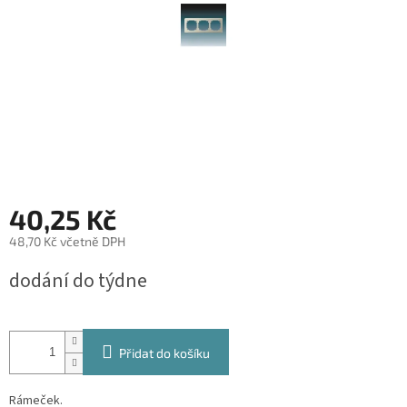
40,25 Kč
48,70 Kč včetně DPH
Měrná
dodání do týdne
cena:
Přidat do košíku
Rámeček.