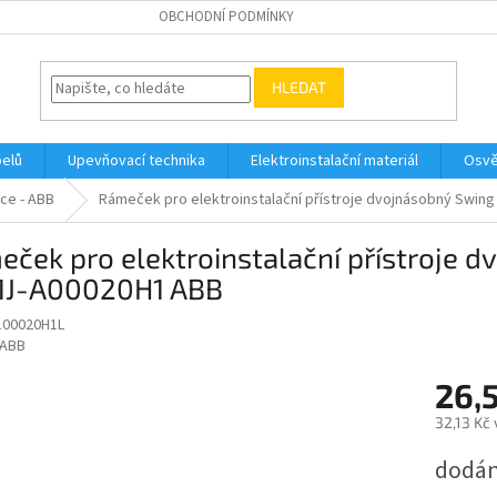
OBCHODNÍ PODMÍNKY
HLEDAT
belů
Upevňovací technika
Elektroinstalační materiál
Osvě
ce - ABB
Rámeček pro elektroinstalační přístroje dvojnásobný Swing
ček pro elektroinstalační přístroje d
1J-A00020H1 ABB
100020H1L
ABB
26,
32,13 Kč
Měrná
dodán
cena: