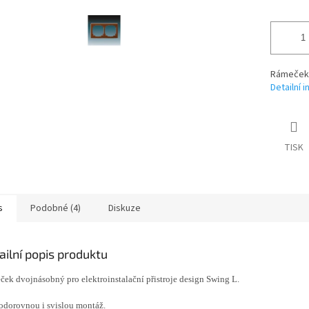
Rámeček
Detailní 
TISK
s
Podobné (4)
Diskuze
ailní popis produktu
ek dvojnásobný pro elektroinstalační přistroje design Swing L.
odorovnou i svislou montáž.