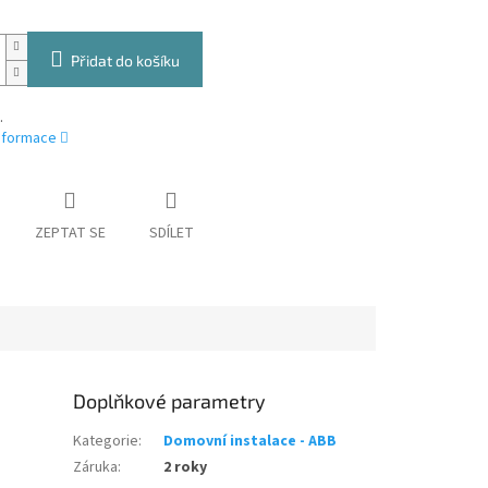
Přidat do košíku
.
informace
ZEPTAT SE
SDÍLET
Doplňkové parametry
Kategorie
:
Domovní instalace - ABB
Záruka
:
2 roky