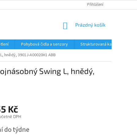
Přihlášení
NÁKUPNÍ
Prázdný košík
KOŠÍK
tlení
Pohybová čidla a senzory
Strukturovaná kabeláž
R
 L, hnědý, 3901J-A00020H1 ABB
vojnásobný Swing L, hnědý,
55 Kč
 včetně DPH
í do týdne