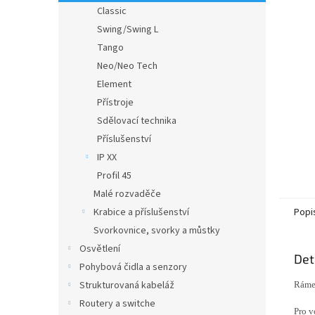
n
Classic
e
Swing/Swing L
l
Tango
Neo/Neo Tech
Element
Přístroje
Sdělovací technika
Příslušenství
IP XX
Profil 45
Malé rozvaděče
Krabice a příslušenství
Popi
Svorkovnice, svorky a můstky
Osvětlení
Det
Pohybová čidla a senzory
Strukturovaná kabeláž
Rámeč
Routery a switche
Pro v