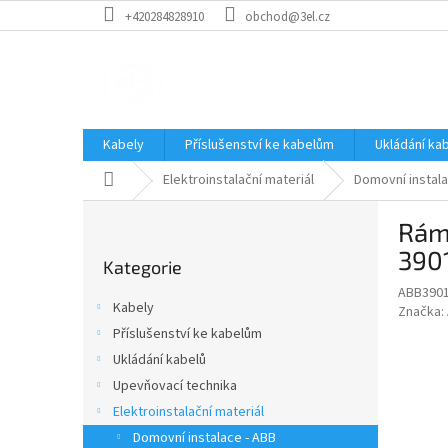
Přejít
+420284828910
obchod@3el.cz
na
obsah
Kabely
Příslušenství ke kabelům
Ukládání ka
Domů
Elektroinstalační materiál
Domovní instala
P
Ráme
o
Přeskočit
s
390
Kategorie
kategorie
t
ABB390
r
Kabely
Značka:
a
Příslušenství ke kabelům
n
Ukládání kabelů
n
í
Upevňovací technika
p
Elektroinstalační materiál
a
Domovní instalace - ABB