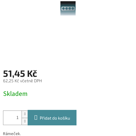
51,45 Kč
62,25 Kč včetně DPH
Měrná
Skladem
cena:
Přidat do košíku
Rámeček.