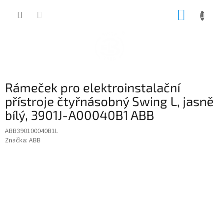
Přejít
NÁKUP
na
obsah
KOŠÍK
Rámeček pro elektroinstalační
přístroje čtyřnásobný Swing L, jasně
bílý, 3901J-A00040B1 ABB
ABB390100040B1L
Značka:
ABB