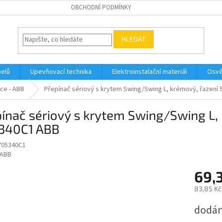
OBCHODNÍ PODMÍNKY
HLEDAT
belů
Upevňovací technika
Elektroinstalační materiál
Osvě
ce - ABB
Přepínač sériový s krytem Swing/Swing L, krémový, řazení
ínač sériový s krytem Swing/Swing L, 
340C1 ABB
705340C1
ABB
69,
83,85 Kč
Měrná
dodán
cena: