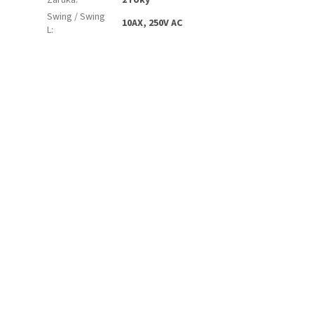
Záruka
:
2 roky
Swing / Swing
10AX, 250V AC
L
: