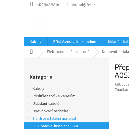
Přejít
+420284828910
obchod@3el.cz
na
obsah
Kabely
Příslušenství ke kabelům
Ukládání ka
Domů
Elektroinstalační materiál
Domovní instala
P
Přep
o
Přeskočit
s
A05
Kategorie
kategorie
t
ABB355
r
Kabely
Značka:
a
Příslušenství ke kabelům
n
Ukládání kabelů
n
í
Upevňovací technika
p
Elektroinstalační materiál
a
Domovní instalace - ABB