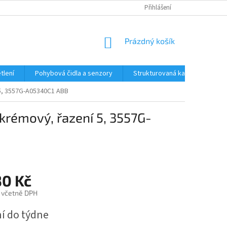
Přihlášení
NÁKUPNÍ
Prázdný košík
KOŠÍK
tlení
Pohybová čidla a senzory
Strukturovaná kabeláž
R
 5, 3557G-A05340C1 ABB
krémový, řazení 5, 3557G-
30 Kč
 včetně DPH
í do týdne