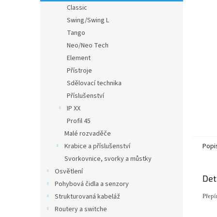
n
Classic
e
Swing/Swing L
l
Tango
Neo/Neo Tech
Element
Přístroje
Sdělovací technika
Příslušenství
IP XX
Profil 45
Malé rozvaděče
Krabice a příslušenství
Popi
Svorkovnice, svorky a můstky
Osvětlení
Det
Pohybová čidla a senzory
Strukturovaná kabeláž
Přepí
Routery a switche