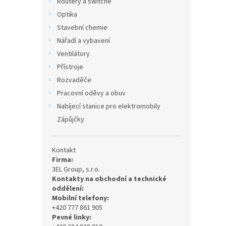
Routery a switche
Optika
Stavební chemie
Nářadí a vybavení
Ventilátory
Přístroje
Rozvaděče
Pracovní oděvy a obuv
Nabíjecí stanice pro elektromobily
Zápůjčky
Kontakt
Firma:
3EL Group, s.r.o.
Kontakty na obchodní a technické
oddělení:
Mobilní telefony:
+420 777 861 905
Pevné linky: