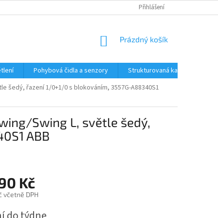
Přihlášení
NÁKUPNÍ
Prázdný košík
KOŠÍK
tlení
Pohybová čidla a senzory
Strukturovaná kabeláž
R
tle šedý, řazení 1/0+1/0 s blokováním, 3557G-A88340S1
wing/Swing L, světle šedý,
40S1 ABB
,90 Kč
č včetně DPH
í do týdne