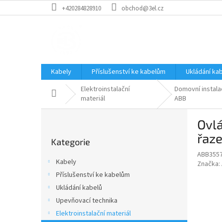
Přejít
+420284828910
obchod@3el.cz
na
obsah
Kabely
Příslušenství ke kabelům
Ukládání ka
Elektroinstalační
Domovní instala
Domů
materiál
ABB
P
Ovlá
o
Přeskočit
s
řaz
Kategorie
kategorie
t
ABB355
r
Kabely
Značka:
a
Příslušenství ke kabelům
n
Ukládání kabelů
n
í
Upevňovací technika
p
Elektroinstalační materiál