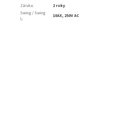
Záruka
:
2 roky
Swing / Swing
10AX, 250V AC
L
: