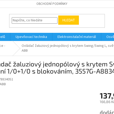
OBCHODNÍ PODMÍNKY
HLEDAT
belů
Upevňovací technika
Elektroinstalační materiál
Osvě
ce -
Ovládač žaluziový jednopólový s krytem Swing/Swing L, svě
ABB
dač žaluziový jednopólový s krytem S
ení 1/0+1/0 s blokováním, 3557G-A883
788340S1
ABB
137
166,86 K
Měrná
dodán
cena: