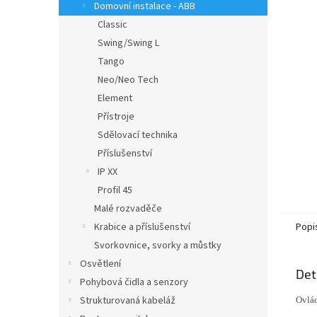
a
Domovní instalace - ABB
n
Classic
e
Swing/Swing L
l
Tango
Neo/Neo Tech
Element
Přístroje
Sdělovací technika
Příslušenství
IP XX
Profil 45
Malé rozvaděče
Krabice a příslušenství
Popi
Svorkovnice, svorky a můstky
Osvětlení
Det
Pohybová čidla a senzory
Strukturovaná kabeláž
Ovlád