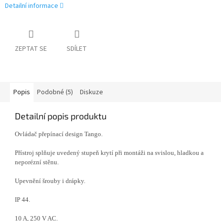
Detailní informace
ZEPTAT SE
SDÍLET
Popis
Podobné (5)
Diskuze
Detailní popis produktu
Ovládač přepínací design Tango.
Přístroj splňuje uvedený stupeň krytí při montáži na svislou, hladkou a
neporézní stěnu.
Upevnění šrouby i drápky.
IP 44.
10 A, 250 V AC.