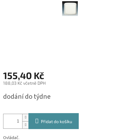
155,40 Kč
188,03 Kč včetně DPH
Měrná
dodání do týdne
cena:
Přidat do košíku
Ovládač.