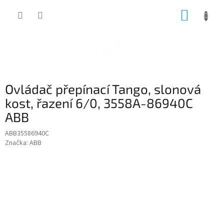
Přejít
NÁKUP
na
obsah
KOŠÍK
Ovládač přepínací Tango, slonová
kost, řazení 6/0, 3558A-86940C
ABB
ABB35586940C
Značka:
ABB