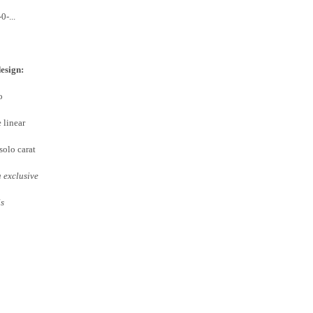
0-...
esign:
o
e linear
 solo carat
 exclusive
s