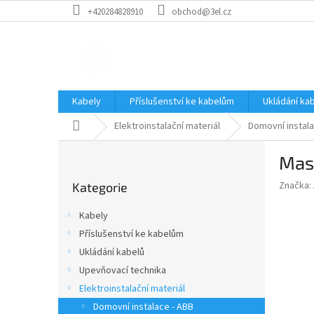
Přejít
+420284828910
obchod@3el.cz
na
obsah
Kabely
Příslušenství ke kabelům
Ukládání ka
Domů
Elektroinstalační materiál
Domovní instala
P
Mas
o
Přeskočit
s
Značka:
Kategorie
kategorie
t
r
Kabely
a
Příslušenství ke kabelům
n
Ukládání kabelů
n
í
Upevňovací technika
p
Elektroinstalační materiál
a
Domovní instalace - ABB