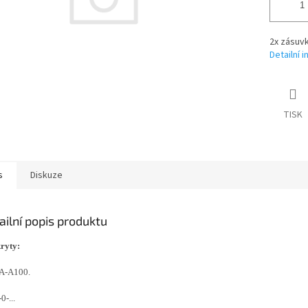
2x zásuvk
Detailní 
TISK
s
Diskuze
ailní popis produktu
kryty:
A-A100.
0-...