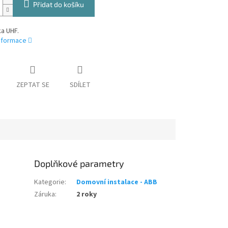
Přidat do košíku
a UHF.
informace
ZEPTAT SE
SDÍLET
Doplňkové parametry
Kategorie
:
Domovní instalace - ABB
Záruka
:
2 roky