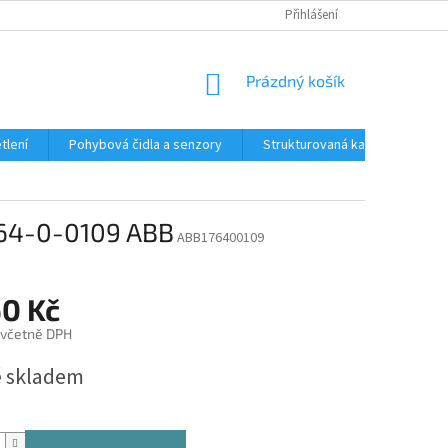
Přihlášení
NÁKUPNÍ
Prázdný košík
KOŠÍK
tlení
Pohybová čidla a senzory
Strukturovaná kabeláž
R
764-0-0109 ABB
ABB176400109
60 Kč
 včetně DPH
 skladem