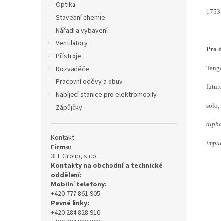
Optika
1753-
Stavební chemie
Nářadí a vybavení
Ventilátory
Pro d
Přístroje
Rozvaděče
Tang
Pracovní oděvy a obuv
futur
Nabíjecí stanice pro elektromobily
solo,
Zápůjčky
alpha
Kontakt
impul
Firma:
3EL Group, s.r.o.
Kontakty na obchodní a technické
oddělení:
Mobilní telefony:
+420 777 861 905
Pevné linky:
+420 284 828 910