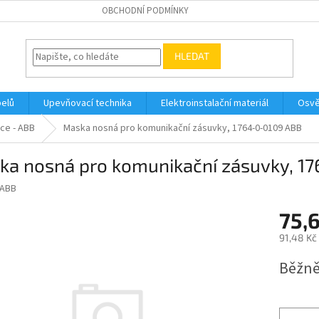
OBCHODNÍ PODMÍNKY
HLEDAT
belů
Upevňovací technika
Elektroinstalační materiál
Osvě
ce - ABB
Maska nosná pro komunikační zásuvky, 1764-0-0109 ABB
ka nosná pro komunikační zásuvky, 1
ABB
75,
91,48 Kč
Měrná
Běžně
cena: