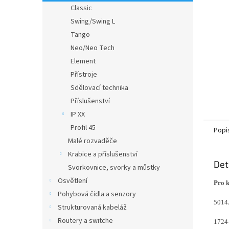
n
Classic
e
Swing/Swing L
l
Tango
Neo/Neo Tech
Element
Přístroje
Sdělovací technika
Příslušenství
IP XX
Profil 45
Popi
Malé rozvaděče
Krabice a příslušenství
Det
Svorkovnice, svorky a můstky
Osvětlení
Pro 
Pohybová čidla a senzory
5014
Strukturovaná kabeláž
Routery a switche
1724-