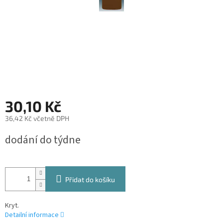
30,10 Kč
36,42 Kč včetně DPH
Měrná
dodání do týdne
cena:
Přidat do košíku
Kryt.
Detailní informace