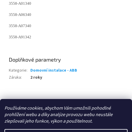
3558-A01340
3558-A06340
3558-A07340
3558-A91342
Doplňkové parametry
Kategorie
:
Domovní instalace - ABB
Záruka
:
2 roky
Z
á
Zboží.cz
p
Používáme cookies, abychom Vám umožnili pohodlné
a
prohlížení webu a díky analýze provozu webu neustále
t
zlepšovali jeho funkce, výkon a použitelnost.
í