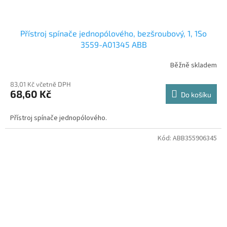
Přístroj spínače jednopólového, bezšroubový, 1, 1So
3559-A01345 ABB
Běžně skladem
83,01 Kč včetně DPH
68,60 Kč
Do košíku
Přístroj spínače jednopólového.
Kód:
ABB355906345