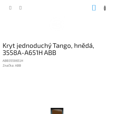
Přejít
NÁKUP
na
obsah
KOŠÍK
Kryt jednoduchý Tango, hnědá,
3558A-A651H ABB
ABB3558651H
Značka:
ABB