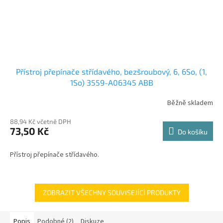
Přístroj přepínače střídavého, bezšroubový, 6, 6So, (1,
1So) 3559-A06345 ABB
Běžně skladem
88,94 Kč včetně DPH
73,50 Kč
Do košíku
Přístroj přepínače střídavého.
ZOBRAZIT VŠECHNY SOUVISEJÍCÍ PRODUKTY
Popis
Podobné (2)
Diskuze