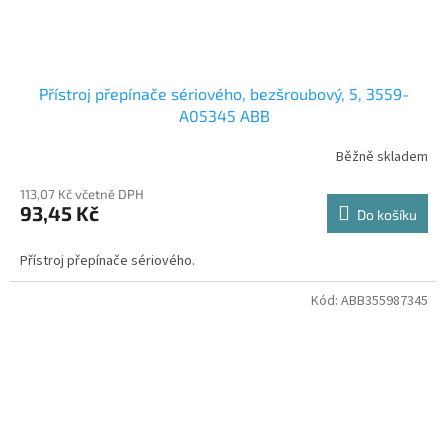
Přístroj přepínače sériového, bezšroubový, 5, 3559-
A05345 ABB
Běžně skladem
113,07 Kč včetně DPH
93,45 Kč
Do košíku
Přístroj přepínače sériového.
Kód:
ABB355987345