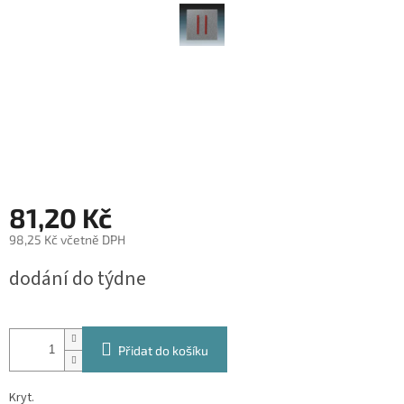
81,20 Kč
98,25 Kč včetně DPH
Měrná
dodání do týdne
cena:
Přidat do košíku
Kryt.