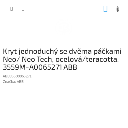
Přejít
NÁKUP
na
obsah
KOŠÍK
Kryt jednoduchý se dvěma páčkami
Neo/ Neo Tech, ocelová/teracotta,
3559M-A0065271 ABB
ABB35590065271
Značka:
ABB