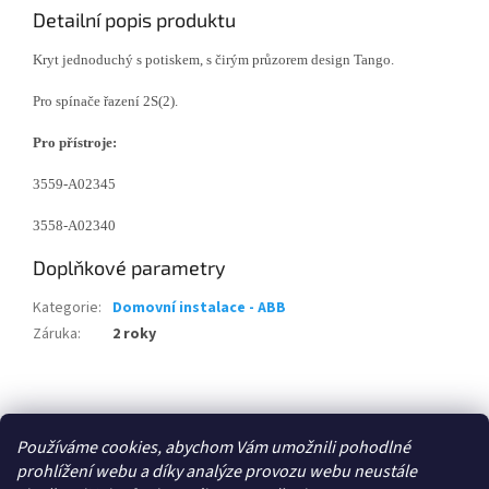
Detailní popis produktu
Kryt jednoduchý s potiskem, s čirým průzorem design Tango.
Pro spínače řazení 2S(2).
Pro přístroje:
3559-A02345
3558-A02340
Doplňkové parametry
Kategorie
:
Domovní instalace - ABB
Záruka
:
2 roky
Z
á
Zboží.cz
p
Používáme cookies, abychom Vám umožnili pohodlné
a
prohlížení webu a díky analýze provozu webu neustále