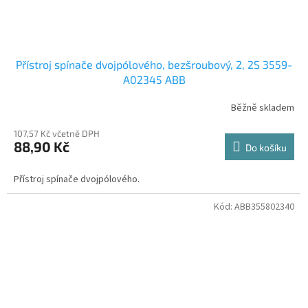
Přístroj spínače dvojpólového, bezšroubový, 2, 2S 3559-
A02345 ABB
Běžně skladem
107,57 Kč včetně DPH
88,90 Kč
Do košíku
Přístroj spínače dvojpólového.
Kód:
ABB355802340