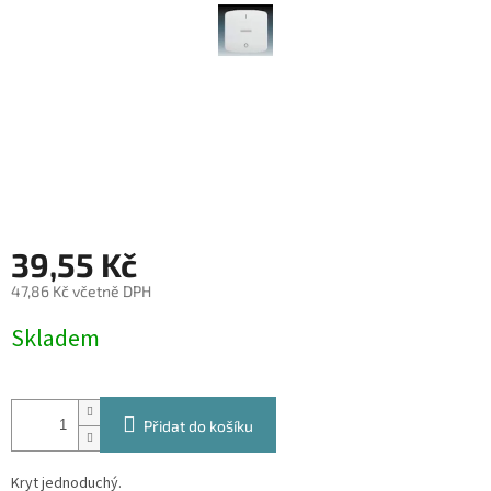
39,55 Kč
47,86 Kč včetně DPH
Měrná
Skladem
cena:
Přidat do košíku
Kryt jednoduchý.