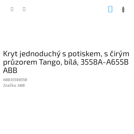
Přejít
NÁKUP
na
obsah
KOŠÍK
Kryt jednoduchý s potiskem, s čirým
průzorem Tango, bílá, 3558A-A655B
ABB
ABB3558655B
Značka:
ABB