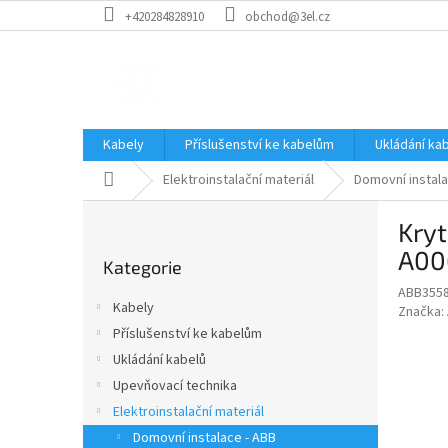
Přejít
+420284828910
obchod@3el.cz
na
obsah
Kabely
Příslušenství ke kabelům
Ukládání ka
Domů
Elektroinstalační materiál
Domovní instala
P
Kry
o
Přeskočit
s
A00
Kategorie
kategorie
t
ABB355
r
Kabely
Značka:
a
Příslušenství ke kabelům
n
Ukládání kabelů
n
í
Upevňovací technika
p
Elektroinstalační materiál
a
Domovní instalace - ABB