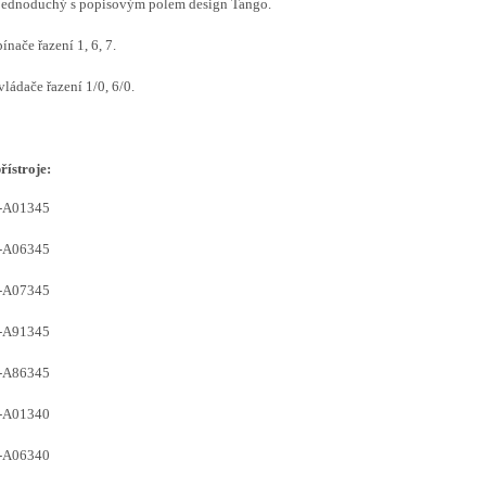
jednoduchý s popisovým polem design Tango.
pínače řazení 1, 6, 7.
vládače řazení 1/0, 6/0.
řístroje:
-A01345
-A06345
-A07345
-A91345
-A86345
-A01340
-A06340