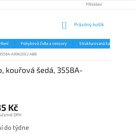
Přihlášení
NÁKUPNÍ
Prázdný košík
KOŠÍK
tlení
Pohybová čidla a senzory
Strukturovaná kabeláž
R
 3558A-A00620S2 ABB
, kouřová šedá, 3558A-
35 Kč
 včetně DPH
í do týdne