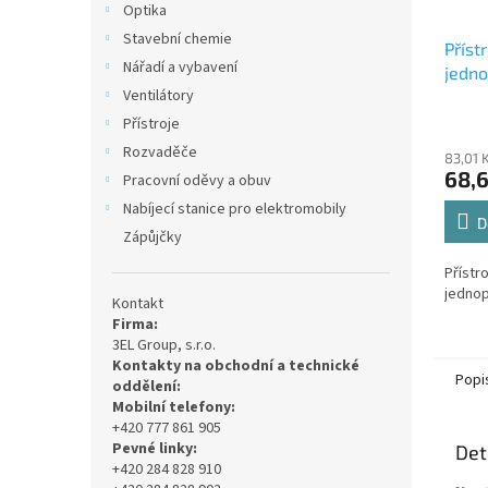
Optika
Stavební chemie
Příst
Nářadí a vybavení
jedno
Ventilátory
bezšr
A013
Přístroje
Rozvaděče
83,01 
68,
Pracovní oděvy a obuv
Nabíjecí stanice pro elektromobily
D
Zápůjčky
Přístr
jedno
Kontakt
Firma:
3EL Group, s.r.o.
Kontakty na obchodní a technické
Popi
oddělení:
Mobilní telefony:
+420 777 861 905
Pevné linky:
Det
+420 284 828 910