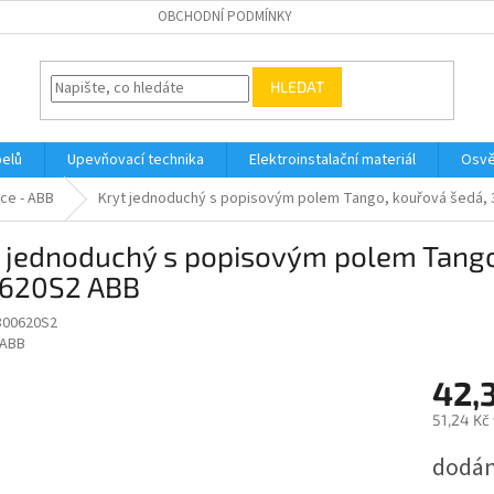
OBCHODNÍ PODMÍNKY
HLEDAT
belů
Upevňovací technika
Elektroinstalační materiál
Osvě
ce - ABB
Kryt jednoduchý s popisovým polem Tango, kouřová šedá,
t jednoduchý s popisovým polem Tango
620S2 ABB
800620S2
ABB
42,
51,24 Kč
Měrná
dodán
cena: