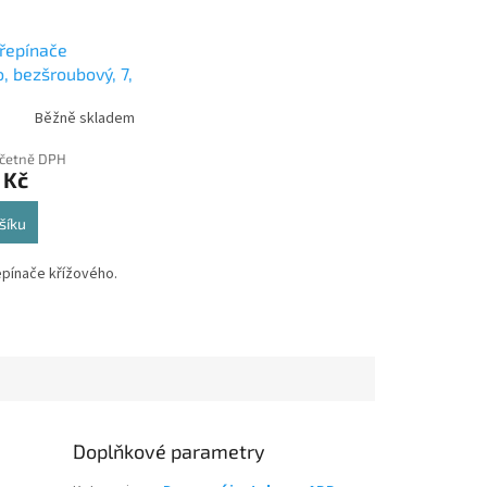
přepínače
, bezšroubový, 7,
9-A07345 ABB
Běžně skladem
včetně DPH
 Kč
šíku
epínače křížového.
Doplňkové parametry