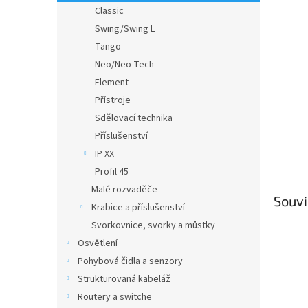
n
Classic
e
Swing/Swing L
l
Tango
Neo/Neo Tech
Element
Přístroje
Sdělovací technika
Příslušenství
IP XX
Profil 45
Malé rozvaděče
Souvi
Krabice a příslušenství
Svorkovnice, svorky a můstky
Osvětlení
Pohybová čidla a senzory
Strukturovaná kabeláž
Routery a switche