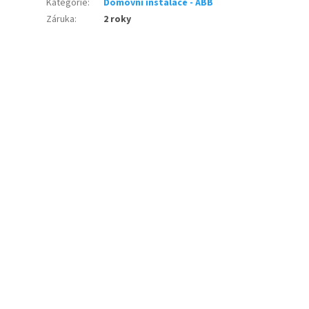
Kategorie
:
Domovní instalace - ABB
Záruka
:
2 roky