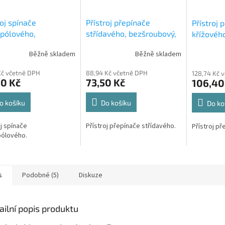
roj spínače
Přístroj přepínače
Přístroj 
pólového,
střídavého, bezšroubový,
křížového
oubový, 1, 1So 3559-
6, 6So, (1, 1So) 3559-
7So 355
Běžně skladem
Běžně skladem
45 ABB
A06345 ABB
Kč včetně DPH
88,94 Kč včetně DPH
128,74 Kč 
60 Kč
73,50 Kč
106,40
o košíku
Do košíku
Do ko
oj spínače
Přístroj přepínače střídavého.
Přístroj př
pólového.
s
Podobné (5)
Diskuze
ailní popis produktu