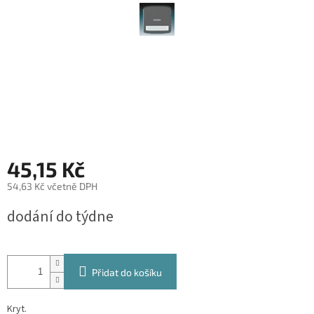
45,15 Kč
54,63 Kč včetně DPH
Měrná
dodání do týdne
cena:
Přidat do košíku
Kryt.