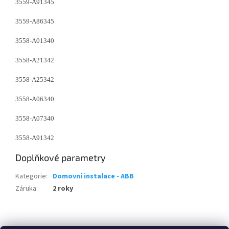
3559-A91345
3559-A86345
3558-A01340
3558-A21342
3558-A25342
3558-A06340
3558-A07340
3558-A91342
Doplňkové parametry
Kategorie
:
Domovní instalace - ABB
Záruka
:
2 roky
Z