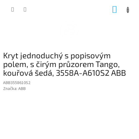
Přejít
NÁKUP
na
obsah
KOŠÍK
Kryt jednoduchý s popisovým
polem, s čirým průzorem Tango,
kouřová šedá, 3558A-A610S2 ABB
ABB3558610S2
Značka:
ABB