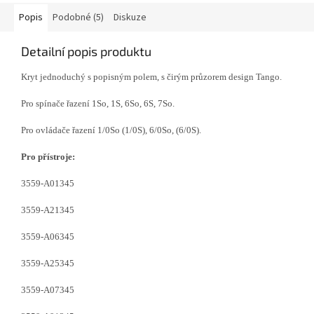
Popis
Podobné (5)
Diskuze
Detailní popis produktu
Kryt jednoduchý s popisným polem, s čirým průzorem design Tango.
Pro spínače řazení 1So, 1S, 6So, 6S, 7So.
Pro ovládače řazení 1/0So (1/0S), 6/0So, (6/0S).
Pro přístroje:
3559-A01345
3559-A21345
3559-A06345
3559-A25345
3559-A07345