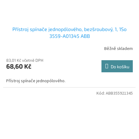
Přístroj spínače jednopólového, bezšroubový, 1, 1So
3559-A01345 ABB
Běžně skladem
83,01 Kč včetně DPH
68,60 Kč
Do košíku
Přístroj spínače jednopólového.
Kód:
ABB355921345