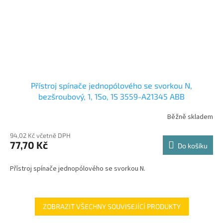
Přístroj spínače jednopólového se svorkou N,
bezšroubový, 1, 1So, 1S 3559-A21345 ABB
Běžně skladem
94,02 Kč včetně DPH
77,70 Kč
Do košíku
Přístroj spínače jednopólového se svorkou N.
ZOBRAZIT VŠECHNY SOUVISEJÍCÍ PRODUKTY